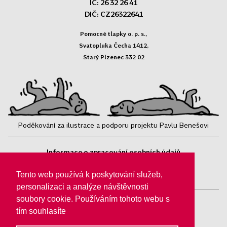
IČ: 26 32 26 41
DIČ: CZ26322641
Pomocné tlapky o. p. s.,
Svatopluka Čecha 1412,
Starý Plzenec 332 02
Poděkování za ilustrace a podporu projektu Pavlu Benešovi
Informace o zpracování osobních údajů
Sledujte nás:
Tento web používá k poskytování služeb,
personalizaci a analýze návštěvnosti
soubory cookie. Používáním tohoto webu s
tím souhlasíte