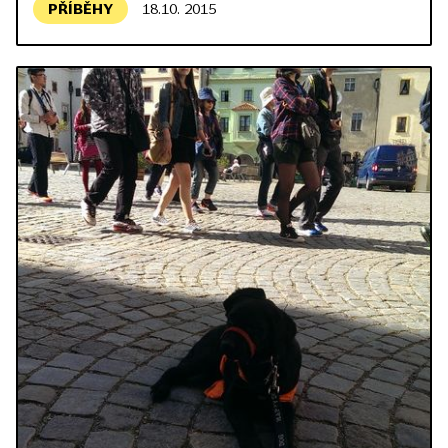
PŘÍBĚHY
18.10. 2015