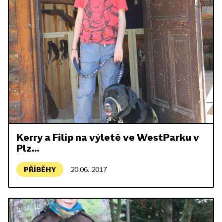
Kerry a Filip na výletě ve WestParku v
Plz...
PŘÍBĚHY
20.06. 2017