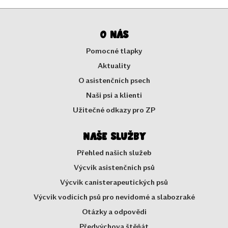
O nás
Pomocné tlapky
Aktuality
O asistenčních psech
Naši psi a klienti
Užitečné odkazy pro ZP
Naše služby
Přehled našich služeb
Výcvik asistenčních psů
Výcvik canisterapeutických psů
Výcvik vodících psů pro nevidomé a slabozraké
Otázky a odpovědi
Předvýchova štěňát