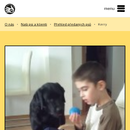
menu
ČESKY
•
ENGLISH
O nás
•
Naši psi a klienti
•
Přehled předaných psů
•
Kerry
O NÁS
NAŠE SLUŽBY
JAK MŮŽETE POMOCI?
KONTAKTY
E-shop
Podpořit