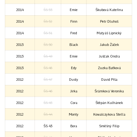
2014
ŠS 53
Emie
Škubová Kateřina
2014
ŠS 52
Finn
Petr Dluhoš
2014
ŠS 51
Fred
Matyáš Lipnický
2013
ŠS 50
Black
Jakub Žáček
2013
ŠS 49
Emie
Juščak Ondra
2013
ŠS 48
Edy
Zuzka Baťková
2012
ŠS 47
Dusty
David Píša
2012
ŠS 46
Jirka
Šrámková Veronika
2012
ŠS 45
Cora
Štěpán Kulhánek
2012
ŠS 44
Monty
Kowalczykova Stella
2012
ŠS 43
Bora
Směšný Filip