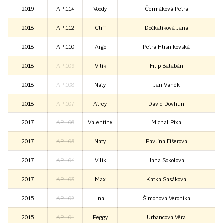
2019
AP 114
Voody
Čermáková Petra
2018
AP 112
Cliff
Dočkalíková Jana
2018
AP 110
Argo
Petra Hlisnikovská
2018
AP 109
Vilík
Filip Balabán
2018
AP 108
Naty
Jan Vaněk
2018
AP 107
Atrey
David Dovhun
2017
AP 106
Valentine
Michal Pixa
2017
AP 105
Naty
Pavlína Fišerová
2017
AP 104
Vilík
Jana Sokolová
2017
AP 103
Max
Katka Sasáková
2015
AP 102
Ina
Šimonová Veronika
2015
AP 101
Peggy
Urbancová Věra