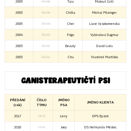
2005
ŠS 06
Tara
Matouš Grill
2005
ŠS 05
Chitta
Michal Pitzinger
2005
ŠS 04
Cher
Lucie Vysokomenská
2004
ŠS 03
Frigo
Vybíralová Dagmar
2003
ŠS 02
Beauty
David Luks
2003
ŠS 01
Cita
Vlastimil Martíško
Canisterapeutičtí psi
PŘEDÁNÍ
ČÍSLO
JMÉNO
JMÉNO KLIENTA
(rok)
TÝMU
PSA
2017
CP 9
Lerry
DPS Bystré
2016
CP 8
Joey
DS Heřmanův Městec