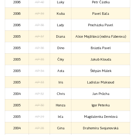
2006
AP 40
Luky
Petr Částka
2006
AP 39
Kuba
Pavel Báča
2006
AP 38
Lady
Procházka Pavel
2005
AP 37
Diana
Alice Mojžíšová (rodina Fáberova)
2005
AP 36
Dino
Brázda Pavel
2005
AP 35
Čiky
Jakub Klouda
2005
AP 34
Asta
Štěpán Málek
2005
AP 33
Iris
Ladislav Maksoud
2004
AP 32
Chris
Jan Průcha
2005
AP 30
Honza
Igor Peterka
2005
AP 29
Irča
Magdalenka Demlová
2004
AP 28
Gina
Drahomíra Svojanovská