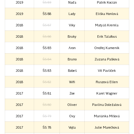
2019
ŠS 89
Naďa
Patrik Kocián
2019
ŠS 88
Lady
Eliška Honlová
2018
ŠS 87
Viky
Matyáš Kremla
2018
ŠS 86
Bruky
Erik Talafous
2018
ŠS 85
Aron
Ondřej Kameník
2018
ŠS 84
Bruno
Zuzana Pašková
2018
ŠS 83
Bobeš
Vít Pavlíček
2018
ŠS 82
Wifi
Ruszová Ellen
2017
ŠS 81
Zoe
Karel Wagner
2017
ŠS 80
Oliver
Pavlína Doležalová
2017
ŠS 79
Oxy
Mariánka Míšová
2017
ŠS 78
Vojta
Julie Marečková