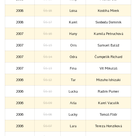
2008
ŠS 18
Loisa
Kostiha Mirek
2008
ŠS 17
Karel
Svoboda Dominik
2007
ŠS 16
Hany
Kamila Petruchová
2007
ŠS 15
Oris
Samuel Baláž
2007
ŠS 14
Odra
Čumpelík Richard
2007
ŠS 13
Fina
Vít Mikuláš
2006
ŠS 12
Tar
Mizuho Ishizaki
2006
ŠS 10
Lucka
Radim Pumer
2006
ŠS 09
Aiša
Karel Vaculík
2006
ŠS 08
Lucky
Tomáš Flídr
2006
ŠS 07
Lara
Tereza Honzíková