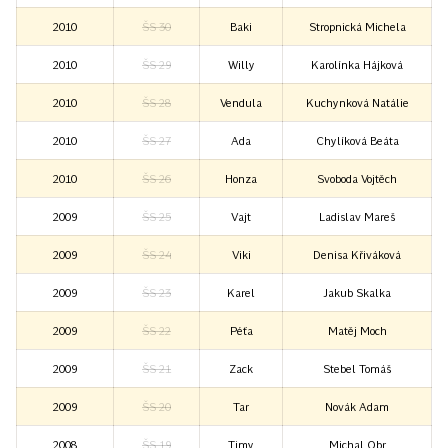
2010
ŠS 30
Baki
Stropnická Michela
2010
ŠS 29
Willy
Karolínka Hájková
2010
ŠS 28
Vendula
Kuchynková Natálie
2010
ŠS 27
Ada
Chylíková Beáta
2010
ŠS 26
Honza
Svoboda Vojtěch
2009
ŠS 25
Vajt
Ladislav Mareš
2009
ŠS 24
Viki
Denisa Křiváková
2009
ŠS 23
Karel
Jakub Skalka
2009
ŠS 22
Péťa
Matěj Moch
2009
ŠS 21
Zack
Stebel Tomáš
2009
ŠS 20
Tar
Novák Adam
2008
ŠS 19
Timy
Michal Obr