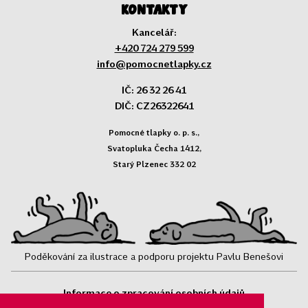
Kontakty
Kancelář:
+420 724 279 599
info@pomocnetlapky.cz
IČ: 26 32 26 41
DIČ: CZ26322641
Pomocné tlapky o. p. s.,
Svatopluka Čecha 1412,
Starý Plzenec 332 02
Poděkování za ilustrace a podporu projektu Pavlu Benešovi
Informace o zpracování osobních údajů