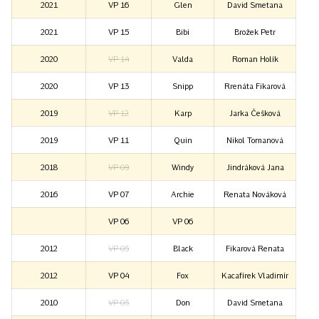
2021
VP 16
Glen
David Smetana
2021
VP 15
Bibi
Brožek Petr
2020
VP 14
Valda
Roman Holík
2020
VP 13
Snipp
Rrenáta Fikarová
2019
VP 12
Karp
Jarka Češková
2019
VP 11
Quin
Nikol Tomanová
2018
VP 09
Windy
Jindráková Jana
2016
VP 07
Archie
Renata Nováková
VP 06
VP 06
2012
VP 05
Black
Fikarová Renata
2012
VP 04
Fox
Kacafírek Vladimír
2010
VP 03
Don
David Smetana