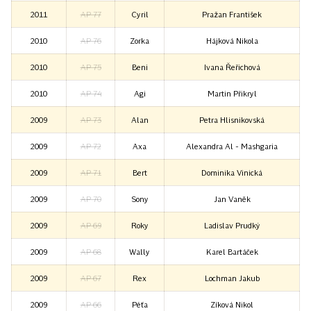
2011
AP 77
Cyril
Pražan František
2010
AP 76
Zorka
Hájková Nikola
2010
AP 75
Beni
Ivana Řeřichová
2010
AP 74
Agi
Martin Přikryl
2009
AP 73
Alan
Petra Hlisnikovská
2009
AP 72
Axa
Alexandra Al - Mashgaria
2009
AP 71
Bert
Dominika Vinická
2009
AP 70
Sony
Jan Vaněk
2009
AP 69
Roky
Ladislav Prudký
2009
AP 68
Wally
Karel Bartáček
2009
AP 67
Rex
Lochman Jakub
2009
AP 66
Péťa
Zíková Nikol