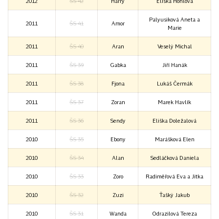
2012
ŠS 42
Harry
Eliška Honlová
Palyusiková Aneta a
2011
ŠS 41
Amor
Marie
2011
ŠS 40
Aran
Veselý Michal
2011
ŠS 39
Gabka
Jiří Hanák
2011
ŠS 38
Fjona
Lukáš Čermák
2011
ŠS 37
Zoran
Marek Havlík
2011
ŠS 36
Sendy
Eliška Doležalová
2010
ŠS 35
Ebony
Marášková Elen
2010
ŠS 34
Alan
Sedláčková Daniela
2010
ŠS 33
Zoro
Radiměřová Eva a Jitka
2010
ŠS 32
Zuzi
Ťašký Jakub
2010
ŠS 31
Wanda
Odrazilová Tereza