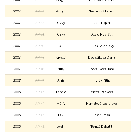
2007
AP 53
Polly II
Nešporová Lenka
2007
AP 52
Ozzy
Dan Trojan
2007
AP 51
Geky
David Navrátil
2007
AP 50
Oli
Lukáš Bělohlavý
2007
AP 49
Kryštof
Dvorščíková Dana
2007
AP 48
Niky
Dočkalíková Jana
2007
AP 47
Anie
Hyrák Filip
2006
AP 45
Febbie
Tereza Pánková
2006
AP 44
Márfy
Hamplová Ladislava
2006
AP 43
Laki
Josef Trčka
2006
AP 41
Lord II
Tomáš Dokulil