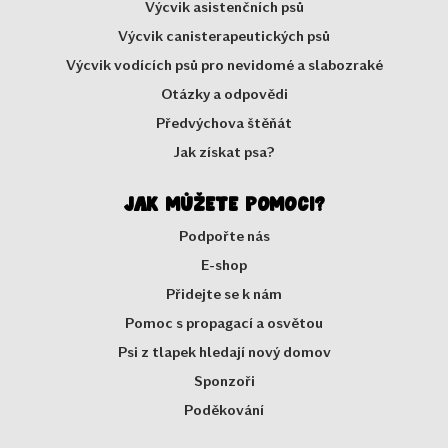
Výcvik asistenčních psů
Výcvik canisterapeutických psů
Výcvik vodících psů pro nevidomé a slabozraké
Otázky a odpovědi
Předvýchova štěňát
Jak získat psa?
Jak můžete pomoci?
Podpořte nás
E-shop
Přidejte se k nám
Pomoc s propagací a osvětou
Psi z tlapek hledají nový domov
Sponzoři
Poděkování