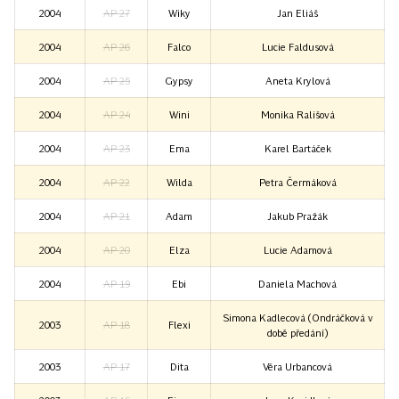
2004
AP 27
Wiky
Jan Eliáš
2004
AP 26
Falco
Lucie Faldusová
2004
AP 25
Gypsy
Aneta Krylová
2004
AP 24
Wini
Monika Rališová
2004
AP 23
Ema
Karel Bartáček
2004
AP 22
Wilda
Petra Čermáková
2004
AP 21
Adam
Jakub Pražák
2004
AP 20
Elza
Lucie Adamová
2004
AP 19
Ebi
Daniela Machová
Simona Kadlecová (Ondráčková v
2003
AP 18
Flexi
době předání)
2003
AP 17
Dita
Věra Urbancová