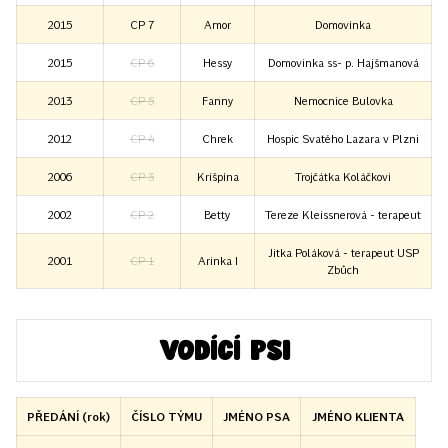
2015
CP 7
Amor
Domovinka
2015
CP 6
Hessy
Domovinka ss- p. Hajšmanová
2013
CP 5
Fanny
Nemocnice Bulovka
2012
CP 4
Chrek
Hospic Svatého Lazara v Plzni
2006
CP 3
Krišpína
Trojčátka Koláčkovi
2002
CP 2
Betty
Tereze Kleissnerová - terapeut
Jitka Poláková - terapeut USP
2001
CP 1
Arinka I
Zbůch
Vodící psi
PŘEDÁNÍ (rok)
ČÍSLO TÝMU
JMÉNO PSA
JMÉNO KLIENTA