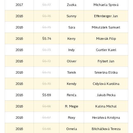
2017
ŠS 77
Zuzka
Michaela Syrová
2016
ŠS 76
Sunny
Effenberger Jan
2016
ŠS 75
Sára
Mikulášek Samuel
2016
ŠS 74
Kerry
Mizerák Filip
2016
ŠS 73
Indy
Gurtler Karel
2016
ŠS 72
Oliver
Frýbort Jan
2016
ŠS 71
Tomík
Smiešna Eliška
2016
ŠS 70
Kendy
Cidylová Karolína
2016
ŠS 69
Renča
Jakub Pecka
2016
ŠS 68
R. Megie
Kalina Michal
2016
ŠS 67
Roxy
Heráňová Kristýna
2016
ŠS 66
Ornela
Břicháčková Tereza