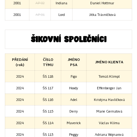
2001
AP 02
Indiana
Daniel Hottmar
2001
AP 01
Lord
Jitka Trávníčková
Šikovní společníci
PŘEDÁNÍ
ČÍSLO
JMÉNO
JMÉNO KLIENTA
(rok)
TÝMU
PSA
2024
ŠS 118
Figo
Tomáš Klimpl
2024
ŠS 117
Hoody
Effenberger Jan
2024
ŠS 116
Adel
Kristýna Havlíčková
2024
ŠS 115
Derry
Marie Gernatová
2024
ŠS 114
Maverick
Václav Klíma
2024
ŠS 113
Peggy
Adriana Wojnarová