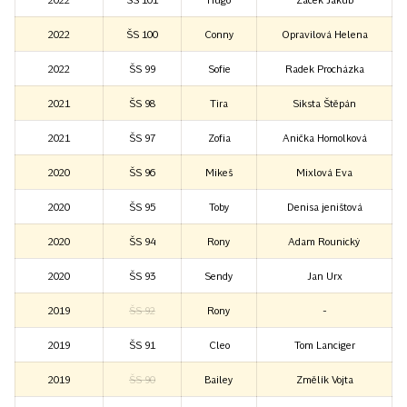
2022
ŠS 100
Conny
Opravilová Helena
2022
ŠS 99
Sofie
Radek Procházka
2021
ŠS 98
Tira
Siksta Štěpán
2021
ŠS 97
Zofia
Anička Homolková
2020
ŠS 96
Mikeš
Mixlová Eva
2020
ŠS 95
Toby
Denisa jeništová
2020
ŠS 94
Rony
Adam Rounický
2020
ŠS 93
Sendy
Jan Urx
2019
ŠS 92
Rony
-
2019
ŠS 91
Cleo
Tom Lanciger
2019
ŠS 90
Bailey
Změlík Vojta