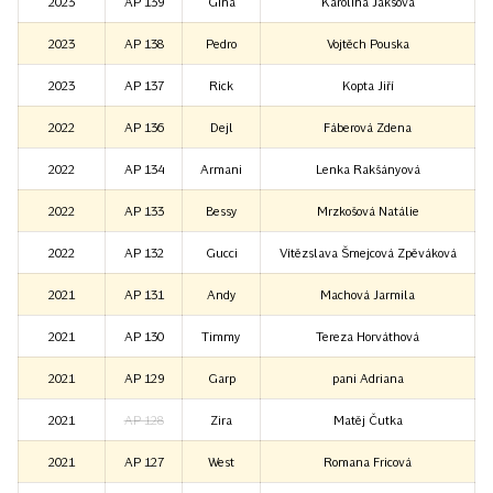
2023
AP 139
Gina
Karolína Jakšová
2023
AP 138
Pedro
Vojtěch Pouska
2023
AP 137
Rick
Kopta Jiří
2022
AP 136
Dejl
Fáberová Zdena
2022
AP 134
Armani
Lenka Rakšányová
2022
AP 133
Bessy
Mrzkošová Natálie
2022
AP 132
Gucci
Vítězslava Šmejcová Zpěváková
2021
AP 131
Andy
Machová Jarmila
2021
AP 130
Timmy
Tereza Horváthová
2021
AP 129
Garp
pani Adriana
2021
AP 128
Zira
Matěj Čutka
2021
AP 127
West
Romana Fricová