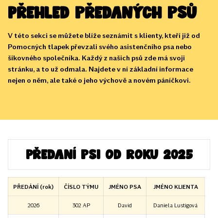
Přehled předaných psů
V této sekci se můžete blíže seznámit s klienty, kteří již od
Pomocných tlapek převzali svého asistenčního psa nebo
šikovného společníka. Každý z našich psů zde má svoji
stránku, a to už odmala. Najdete v ní základní informace
nejen o něm, ale také o jeho výchově a novém páníčkovi.
Předaní psi od roku 2025
PŘEDÁNÍ (rok)
ČÍSLO TÝMU
JMÉNO PSA
JMÉNO KLIENTA
2026
302 AP
David
Daniela Lustigová