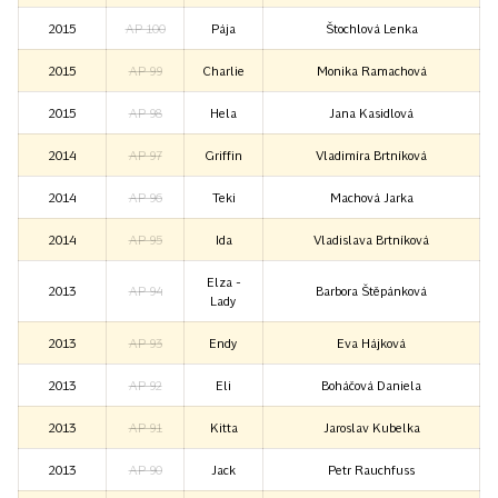
2015
AP 100
Pája
Štochlová Lenka
2015
AP 99
Charlie
Monika Ramachová
2015
AP 98
Hela
Jana Kasidlová
2014
AP 97
Griffin
Vladimíra Brtníková
2014
AP 96
Teki
Machová Jarka
2014
AP 95
Ida
Vladislava Brtníková
Elza -
2013
AP 94
Barbora Štěpánková
Lady
2013
AP 93
Endy
Eva Hájková
2013
AP 92
Eli
Boháčová Daniela
2013
AP 91
Kitta
Jaroslav Kubelka
2013
AP 90
Jack
Petr Rauchfuss