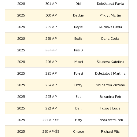
2026
301 AP
Didi
Doležalová Pavla
2026
300 AP
Debbie
Přikryl Martin
2026
299 AP
Doyle
Kupková Pavla
2026
298 AP
Bodie
Dana Cooke
2025
297 AP
Pes D
2026
296 AP
Marci
Škubová Kateřina
2025
295 AP
Forest
Doležalová Martina
2025
294 AP
Ozzy
Molnárová Zuzana
2025
293 AP
Eda
Sekanina Petr
2025
292 AP
Dejl
Fuxová Lucie
2025
291 AP-ŠS
Haty
Tonda Votroubek
2025
290 AP-ŠS
Chooco
Richard Plic