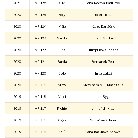
2021
AP 126
Kuki
Soňa Kecová Baďurová
2020
AP 125
Foxy
Josef Trčka
2020
AP 124
Mája
Karel Bartáček
2020
AP 123
Vanda
Daniela Machová
2020
AP 122
Elsa
Humplíková Johana
2020
AP 121
Fanda
Formánek Petr
2020
AP 120
Dodo
Hirka Lukáš
2020
AP 119
Atrey
Alexandra Al - Mashgaria
2019
AP 118
Vinci
Jan Rygl
2019
AP 117
Richie
Jinndřich Král
2019
AP 116
Oggy
Sedláčková Jana
2019
AP 115
Balů
Soňa Badurová Kecová