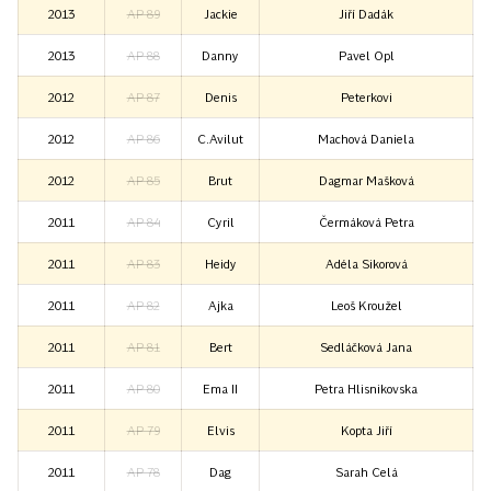
2013
AP 89
Jackie
Jiří Dadák
2013
AP 88
Danny
Pavel Opl
2012
AP 87
Denis
Peterkovi
2012
AP 86
C.Avilut
Machová Daniela
2012
AP 85
Brut
Dagmar Mašková
2011
AP 84
Cyril
Čermáková Petra
2011
AP 83
Heidy
Adéla Sikorová
2011
AP 82
Ajka
Leoš Kroužel
2011
AP 81
Bert
Sedláčková Jana
2011
AP 80
Ema II
Petra Hlisnikovska
2011
AP 79
Elvis
Kopta Jiří
2011
AP 78
Dag
Sarah Celá