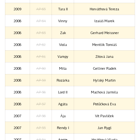
2009
AP 65
Tara II
Horváthová Tereza
2008
AP 64
Vinny
Izaiáš Marek
2008
AP 63
Zak
Gerhard Meissner
2008
AP 62
Viola
Mentlík Tomiáš
2008
AP 61
Vampy
Zitová Jana
2008
AP 60
Míša
Gellner Radek
2008
AP 59
Rozárka
Hylský Martin
2008
AP 58
Lord II
Machová Jarmila
2008
AP 57
Agáta
Potůčková Eva
2007
AP 56
Ája
Vít Pavlíček
2007
AP 55
Rendy I
Jan Rygl
2007
AP 54
Angie
Hnátková Vlasta