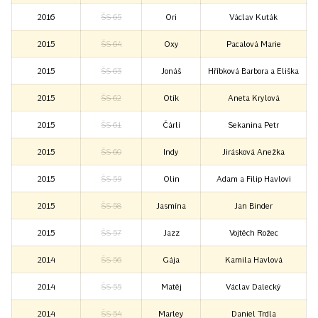
2016
ŠS 65
Ori
Václav Kuták
2015
ŠS 64
Oxy
Pacalová Marie
2015
ŠS 63
Jonáš
Hříbková Barbora a Eliška
2015
ŠS 62
Otík
Aneta Krylová
2015
ŠS 61
Čárlí
Sekanina Petr
2015
ŠS 60
Indy
Jirásková Anežka
2015
ŠS 59
Olin
Adam a Filip Havlovi
2015
ŠS 58
Jasmína
Jan Binder
2015
ŠS 57
Jazz
Vojtěch Rožec
2014
ŠS 56
Gája
Kamila Havlová
2014
ŠS 55
Matěj
Václav Dalecký
2014
ŠS 54
Marley
Daniel Trdla