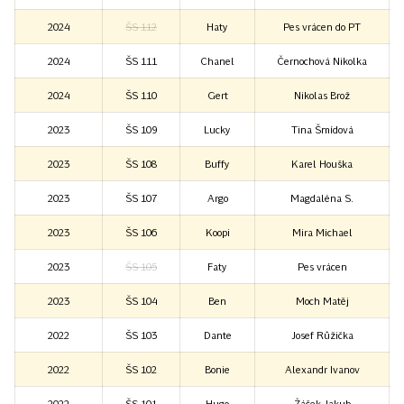
2024
ŠS 112
Haty
Pes vrácen do PT
2024
ŠS 111
Chanel
Černochová Nikolka
2024
ŠS 110
Gert
Nikolas Brož
2023
ŠS 109
Lucky
Tina Šmídová
2023
ŠS 108
Buffy
Karel Houška
2023
ŠS 107
Argo
Magdaléna S.
2023
ŠS 106
Koopi
Mira Michael
2023
ŠS 105
Faty
Pes vrácen
2023
ŠS 104
Ben
Moch Matěj
2022
ŠS 103
Dante
Josef Růžička
2022
ŠS 102
Bonie
Alexandr Ivanov
2022
ŠS 101
Hugo
Žáček Jakub