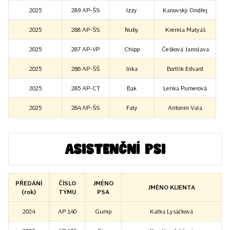
2025
289 AP-ŠS
Izzy
Kanovský Ondřej
2025
288 AP-ŠS
Nuby
Kremla Matyáš
2025
287 AP-VP
Chipp
Češková Jaroslava
2025
286 AP-ŠŠ
Inka
Bortlík Edvard
2025
285 AP-CT
Bak
Lenka Pumerová
2025
284 AP-ŠS
Faty
Antonín Vala
Asistenční psi
PŘEDÁNÍ
ČÍSLO
JMÉNO
JMÉNO KLIENTA
(rok)
TÝMU
PSA
2024
AP 140
Gump
Katka Lysáčková