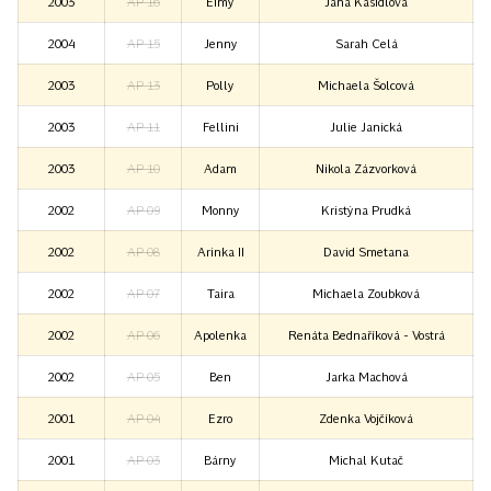
2003
AP 16
Eimy
Jana Kasidlová
2004
AP 15
Jenny
Sarah Celá
2003
AP 13
Polly
Michaela Šolcová
2003
AP 11
Fellini
Julie Janická
2003
AP 10
Adam
Nikola Zázvorková
2002
AP 09
Monny
Kristýna Prudká
2002
AP 08
Arinka II
David Smetana
2002
AP 07
Taira
Michaela Zoubková
2002
AP 06
Apolenka
Renáta Bednaříková - Vostrá
2002
AP 05
Ben
Jarka Machová
2001
AP 04
Ezro
Zdenka Vojčíková
2001
AP 03
Bárny
Michal Kutač