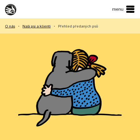
menu
ČESKY
•
ENGLISH
O nás
•
Naši psi a klienti
•
Přehled předaných psů
O NÁS
NAŠE SLUŽBY
JAK MŮŽETE POMOCI?
KONTAKTY
E-shop
Podpořit