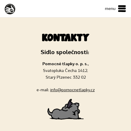
menu
ČESKY
•
ENGLISH
O NÁS
Kontakty
NAŠE SLUŽBY
Sídlo společnosti:
JAK MŮŽETE POMOCI?
Pomocné tlapky o. p. s.,
KONTAKTY
Svatopluka Čecha 1412,
Starý Plzenec 332 02
E-shop
e-mail:
info@pomocnetlapky.cz
Podpořit