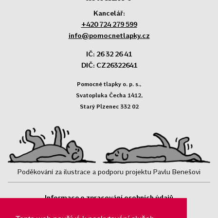
Kancelář:
+420 724 279 599
info@pomocnetlapky.cz
IČ: 26 32 26 41
DIČ: CZ26322641
Pomocné tlapky o. p. s.,
Svatopluka Čecha 1412,
Starý Plzenec 332 02
Poděkování za ilustrace a podporu projektu Pavlu Benešovi
Informace o zpracování osobních údajů