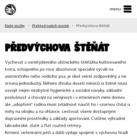
menu
ČESKY
•
ENGLISH
Naše služby
•
Přehled našich služeb
•
Předvýchova štěňát
O NÁS
NAŠE SLUŽBY
Předvýchova štěňát
JAK MŮŽETE POMOCI?
Vychovat z osmitýdenního uličnického štěňátka kultivovaného
tvora, schopného po roce absolvovat speciální výcvik na
KONTAKTY
asistenčního nebo vodícího psa, je úkol velmi zodpovědný a ne
zrovna jednoduchý. Během zhruba deseti měsíců si štěně musí
osvojit nejen nezbytné hygienické a sociální návyky, základní
E-shop
poslušnost a chování na veřejnosti i v interiérech mimi domov,
ale „adoptivní“ rodina musí zvládnout naučit ho i vzornou chůzi u
nohy na obojku a na ohlávce, cestovat všemi dostupnými
Podpořit
dopravními prostředky a základy aportování. Cvičíme výhradně
labradorské, zlaté a flat coated retrívry.
Krmení, veterinární péči a další výdaje spojené s výchovou hradí