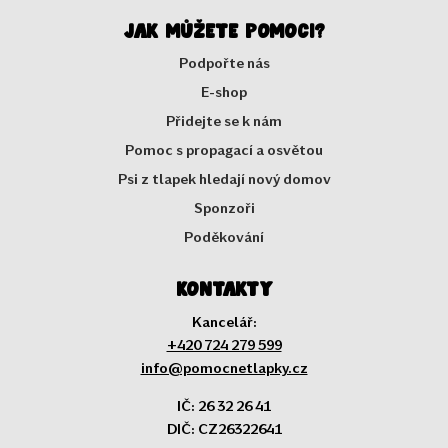
Jak můžete pomoci?
Podpořte nás
E-shop
Přidejte se k nám
Pomoc s propagací a osvětou
Psi z tlapek hledají nový domov
Sponzoři
Poděkování
Kontakty
Kancelář:
+420 724 279 599
info@pomocnetlapky.cz
IČ: 26 32 26 41
DIČ: CZ26322641