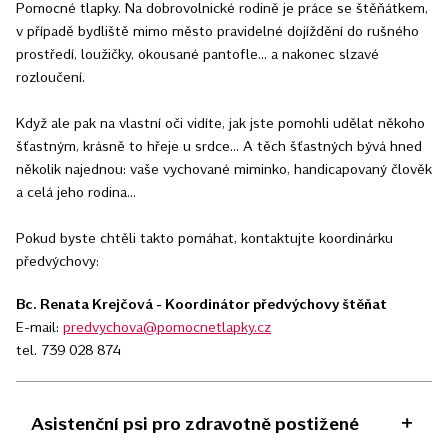
Pomocné tlapky. Na dobrovolnické rodině je práce se štěňátkem,
v případě bydliště mimo město pravidelné dojíždění do rušného
prostředí, loužičky, okousané pantofle... a nakonec slzavé
rozloučení.
Když ale pak na vlastní oči vidíte, jak jste pomohli udělat někoho
šťastným, krásně to hřeje u srdce... A těch šťastných bývá hned
několik najednou: vaše vychované miminko, handicapovaný člověk
a celá jeho rodina...
Pokud byste chtěli takto pomáhat, kontaktujte koordinárku
předvýchovy:
Bc. Renata Krejčová - Koordinátor předvýchovy štěňat
E-mail:
predvychova@pomocnetlapky.cz
tel. 739 028 874
Asistenční psi pro zdravotně postižené