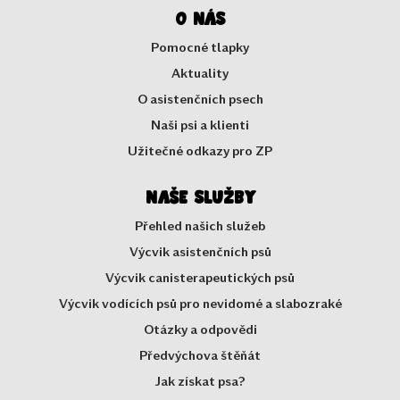
O nás
Pomocné tlapky
Aktuality
O asistenčních psech
Naši psi a klienti
Užitečné odkazy pro ZP
Naše služby
Přehled našich služeb
Výcvik asistenčních psů
Výcvik canisterapeutických psů
Výcvik vodících psů pro nevidomé a slabozraké
Otázky a odpovědi
Předvýchova štěňát
Jak získat psa?