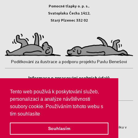
Pomocné tlapky o. p. s.,
Svatopluka Čecha 1412,
Starý Plzenec 332 02
Poděkování za ilustrace a podporu projektu Pavlu Benešovi
Informace o zpracování osobních údajů
Sledujte nás:
Tento web používá k poskytování služeb,
personalizaci a analýze návštěvnosti
soubory cookie. Používáním tohoto webu s
tím souhlasíte
Pomocné tlapky o. p. s.® jsou registrovány v obchodním rejstříku v
Souhlasím
Plzni, oddíl O/44.