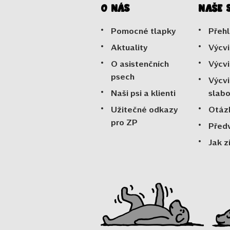
O nás
Naše 
Pomocné tlapky
Přehl
Aktuality
Výcvi
O asistenčních
Výcvi
psech
Výcvi
Naši psi a klienti
slab
Užitečné odkazy
Otáz
pro ZP
Před
Jak z