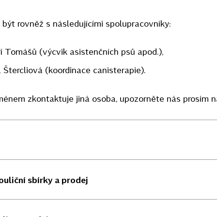
být rovněž s následujícími spolupracovníky:
ří Tomášů (výcvik asistenčních psů apod.),
 Štercliová (koordinace canisterapie).
énem zkontaktuje jiná osoba, upozorněte nás prosím n
uliční sbírky a prodej