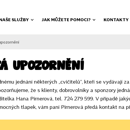
NAŠE SLUŽBY
JAK MŮŽETE POMOCI?
KONTAKTY
upozornění
tá upozornění
ému jednání některých „cvičitelů“, kteří se vydávají z
pozorňujeme, že s klienty, dobrovolníky a sponzory jed
itelka Hana Pirnerová, tel. 724 279 599. V případě jakýc
Pomocných tlapek, vám paní Pirnerová předá kontakt na p