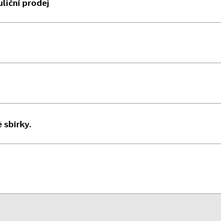
liční prodej
 sbírky.