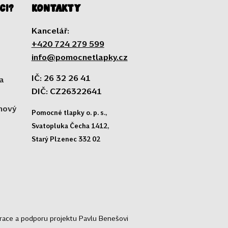
ci?
Kontakty
Kancelář:
+420 724 279 599
info@pomocnetlapky.cz
IČ: 26 32 26 41
a
DIČ: CZ26322641
 nový
Pomocné tlapky o. p. s.,
Svatopluka Čecha 1412,
Starý Plzenec 332 02
trace a podporu projektu Pavlu Benešovi