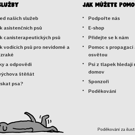
služby
Jak můžete pomo
ed našich služeb
Podpořte nás
k asistenčních psů
E-shop
k canisterapeutických psů
Přidejte se k nám
k vodících psů pro nevidomé a
Pomoc s propagací 
ozraké
osvětou
ky a odpovědi
Psi z tlapek hledají
domov
výchova štěňát
Sponzoři
ískat psa?
Poděkování
Poděkování za ilus