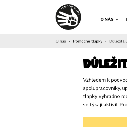
O NÁS
O nás
•
Pomocné tlapky
•
Důležitá 
Důleži
Vzhledem k podvodn
spolupracovníky, u
tlapky výhradně řed
se týkají aktivit 