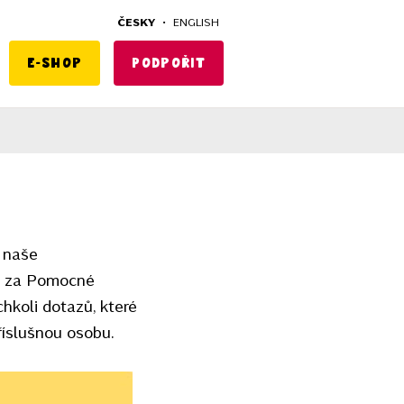
ČESKY
•
ENGLISH
E-shop
Podpořit
a naše
ná za Pomocné
hkoli dotazů, které
říslušnou osobu.