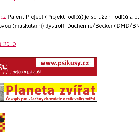
.cz
Parent Project (Projekt rodičů) je sdružení rodičů a blí
alovou (muskulární) dystrofií Duchenne/Becker (DMD/B
ct 2010