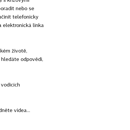
poradit nebo se
init telefonicky
a elektronická linka
ckém životě,
 hledáte odpovědi,
 vodicích
dněte videa...