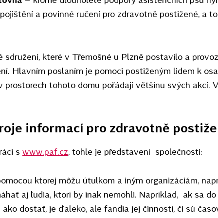
ojištění a povinné ručení pro zdravotně postižené, a to
sdružení, které v Třemošné u Plzně postavilo a provoz
ení. Hlavním poslaním je pomoci postiženým lidem k os
prostorech tohoto domu pořádají většinu svých akcí. V
roje informací pro zdravotně postiž
ráci s
www.paf.cz
, tohle je představení společnosti:
 pomocou ktorej môžu útulkom a iným organizáciám, na
hať aj ľudia, ktorí by inak nemohli. Napríklad, ak sa d
ko dostať, je ďaleko, ale fandia jej činnosti, či sú časo