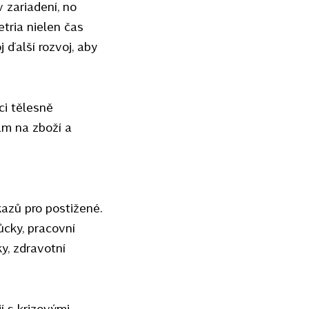
zariadení, no
tria nielen čas
 ďalší rozvoj, aby
ci tělesně
am na zboží a
kazů pro postižené.
ůcky, pracovní
ky, zdravotní
í s krizovými