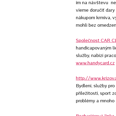
im na návštevu nez
vieme doručiť dary 
nákupom krmiva, vy
mohli bez omedzen
Společnost CAR CLU
handicapovaným lid
služby, nabízí prac
www.handycard.cz
http://www.krizov
Bydlení, služby pro
příležitosti, sport
problémy a mnoho 
Bezbariérová linka