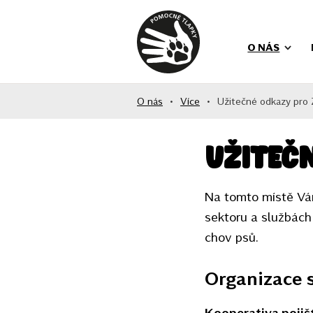
O NÁS
O nás
•
Více
•
Užitečné odkazy pro
Užiteč
Na tomto místě Vá
sektoru a službách
chov psů.
Organizace 
Kooperativa pojiš