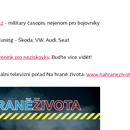
cz
- military časopis, nejenom pro bojovníky
uning - Škoda, VW, Audi, Seat
rénink pro neziskovky
, Buďte více vidět!
nální televizní pořad Na hraně života:
www.nahranezivot