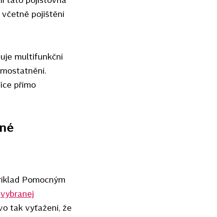
 včetně pojištění
uje multifunkční
amostatnění.
íce přímo
ené
príklad Pomocným
o
vybranej
vo tak vyťažení, že