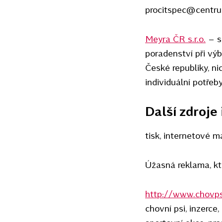
procitspec@centru
Meyra ČR s.r.o.
– sp
poradenství při vý
České republiky, nic
individuální potřeby
Další zdroje
tisk, internetové m
Úžasná reklama, kt
http://www.chovps
chovní psi, inzerce,