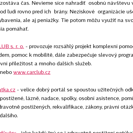
ostáva čas. Nevieme síce nahradiť osobnú návštevu v 
od ľudí rovno pred ich brány. Neziskové organizácie uše
bavenia, ale aj peniažky. Tie potom môžu využiť na svoj
ia pomáhať.
B s. r. o.
- provozuje rozsáhlý projekt komplexní pomo
em, pomoc k mobilitě, dále zabezpečuje slevový progr
ovní příležitost a mnoho dalších služeb.
nebo
www.carclub.cz
atka.cz
- velice dobrý portál se spoustou užitečných od
 postižené, lázně, nadace, spolky, osobní asistence, pom
 zdravotně postižených, rekvalifikace, zákony, právní otáz
dalšího.
 důvěry
- jako každý jiný se i zdravotně postižení potýkaj