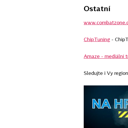
Ostatní
www.combatzone.
ChipTuning
- ChipT
Amaze - mediální t
Sledujte i Vy regio