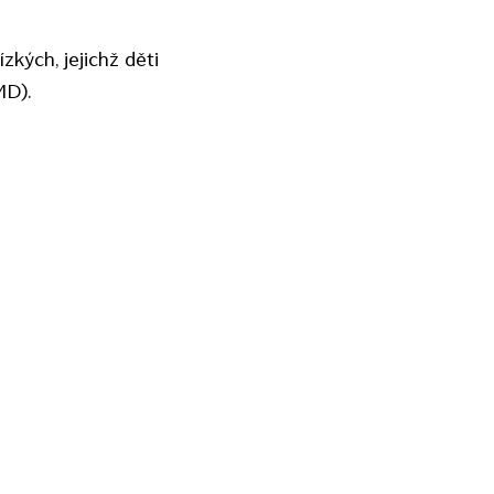
zkých, jejichž děti
MD).