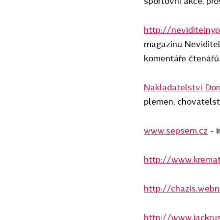
sportovní akce, pro
http://neviditelnyp
magazínu Neviditeln
komentáře čtenářů
Nakladatelství Do
plemen, chovatelst
www.sepsem.cz
- i
http://www.kremat
http://chazis.webn
http://www.jackru