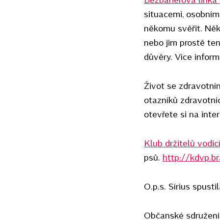
situacemi, osobním
někomu svěřit. Něk
nebo jim prostě ten
důvěry. Více inform
Život se zdravotní
otazníků zdravotní
otevřete si na int
Klub držitelů vodic
psů.
http://kdvp.br
O.p.s. Sírius spusti
Občanské sdružení P