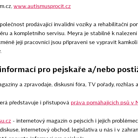
m.cz,
www.autismusprocit.cz
olečnost prodávající invalidní vozíky a rehabilitační 
běru a kompletního servisu. Meyra je stabilně k nalezen
méně její pracovníci jsou připraveni se vypravit kamkoli 
.
 informací pro pejskaře a/nebo post
agazíny a zpravodaje, diskusní fóra, TV pořady, rozhlas 
erá představuje i přístupová
práva pomáhajících psů 
u.cz
- internetový magazín o pejscích i jejich problémec
 diskuse, internetový obchod, legislativa u nás i v zahran