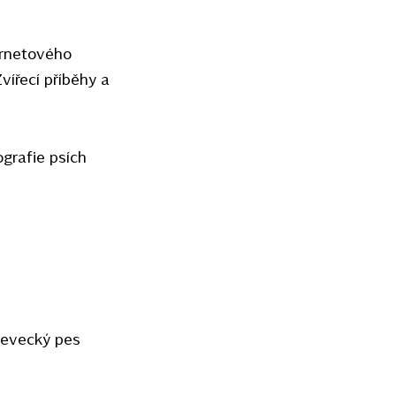
ernetového
vířecí příběhy a
ografie psích
tevecký pes