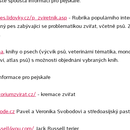
stě spousta informací pro pejskaře.
es.lidovky.cz/p_zviretnik.asp
- Rubrika populárního int
ý pes zabývající se problematikou zvířat, včetně psů. Z
.
na
, knihy o psech (výcvik psů, veterinární tématika, mon
ví, atlas psů) s možností objednání vybraných knih.
nformace pro pejskaře
oriumzvirat.cz/
- kremace zvířat
ode.cz
Pavel a Veronika Svobodovi a středoasijský pas
ssell4you.com/
Jack Russell terier