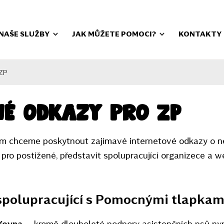
NAŠE SLUŽBY
JAK MŮŽETE POMOCI?
KONTAKTY
 ZP
né odkazy pro ZP
m chceme poskytnout zajímavé internetové odkazy o n
 pro postižené, představit spolupracující organizece a
spolupracující s Pomocnými tlapkam
ťovna
– kromě dlouholeté podpory asistenčních psů nyn