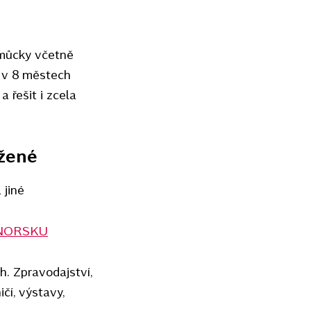
pomůcky včetně
í v 8 městech
a řešit i zcela
ižené
a jiné
v NORSKU
h. Zpravodajství,
ičí, výstavy,