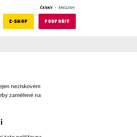
ČESKY
•
ENGLISH
E-shop
Podpořit
ejen neziskovém
 weby zaměřené na
i
í tato pojišťovna