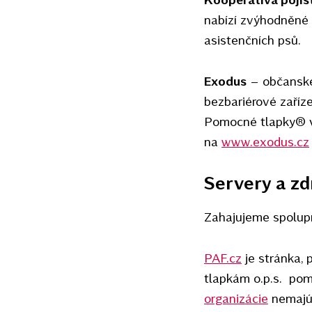
nabízí zvýhodněné p
asistenčních psů.
Exodus
– občanské 
bezbariérové zaříz
Pomocné tlapky® v 
na
www.exodus.cz
Servery a zd
Zahajujeme spolup
PAF.cz
je stránka,
tlapkám o.p.s. pomá
organizácie
nemajú a