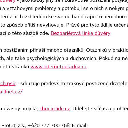
i a vztahovými problémy a potřebují se o nich s někým 
teří z nich vzhledem ke svému handicapu to nemohou uč
to způsob příliš nevyhovuje. Právě pro tyto lidi je určen
ací o této službě zde:
Bezbariérová linka důvěry
m postižením přináší mnoho otazníků. Otazníků v prakti
ch, ale také psychologických a duchovních. Pokud na ně
ernetu stránku
www.internetporadna.cz
.
ích psů
- sdružuje především zrakově postižené držitele
aillnet.cz/
la úžasný projekt,
chodicilide.cz
. Udělejte si čas a prohlé
roCit, z.s., +420 777 700 768, E-mail: