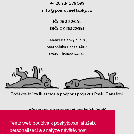
+420 724 279 599
info@pomocnetlapky.cz
IČ: 26 32 26 41
DIČ: CZ26322641
Pomocné tlapky o. p. s.,
Svatopluka Čecha 1412,
Starý Plzenec 332 02
Poděkování za ilustrace a podporu projektu Pavlu Benešovi
Informace o zpracování osobních údajů
Sledujte nás:
Tento web používá k poskytování služeb,
personalizaci a analýze návštěvnosti