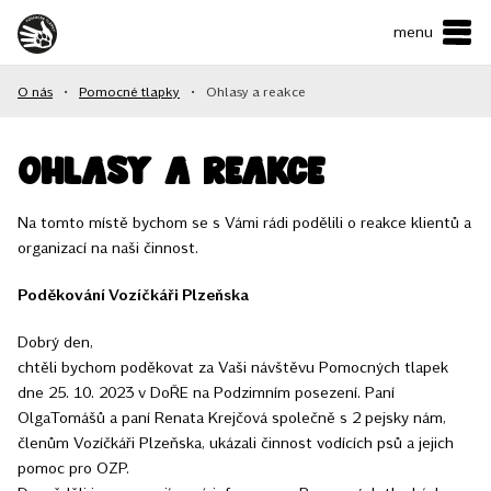
menu
ČESKY
•
ENGLISH
O nás
•
Pomocné tlapky
•
Ohlasy a reakce
O NÁS
NAŠE SLUŽBY
Ohlasy a reakce
JAK MŮŽETE POMOCI?
Na tomto místě bychom se s Vámi rádi podělili o reakce klientů a
organizací na naši činnost.
KONTAKTY
Poděkování Vozíčkáři Plzeňska
E-shop
Dobrý den,
chtěli bychom poděkovat za Vaši návštěvu Pomocných tlapek
dne 25. 10. 2023 v DoŘE na Podzimním posezení. Paní
Podpořit
OlgaTomášů a paní Renata Krejčová společně s 2 pejsky nám,
členům Vozíčkáři Plzeňska, ukázali činnost vodících psů a jejich
pomoc pro OZP.