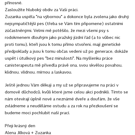
přínosné.
Zasloužíte hluboký obdiv za Vaši práci.
Zuzanka uspěla "na výbornou" a dokonce byla zvolena jako druhý
nejsympatičtější pes (třeba se Vám tím připomene) ostatními
zúčastněnými. Velmi mě potěšilo, že mezi všemi psy s
rodokmenem dlouhým jako pražský jízdní řád (a to vůbec nic
proti tomu), kteří jsou k tomu přímo stvořeni, mají genetické
předpoklady a jsou k tomu občas vedeni už po generace, dokáže
uspět i útulkový pes "bez minulosti". Na myšlenku práce
canisterapeuta mě přivedla právě ona, svou skvělou povahou,
klidnou, vlídnou, mírnou a laskavou.
Ještě jednou Vám děkuji a my už se připravujeme na práci v
domově důchodců, kvůli které jsme celou akci podnikli. Tímto se
nám otevírají úplně nové a neznámé dveře a doufám, že vše
zvládneme a neuděláme ostudu a za rok na přezkoušení se
budeme moci pochlubit naší prací.
Přeji krásný den
Alena Jílková + Zuzanka