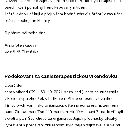
Dozvěděli jsme se zajímavé informace o Pomocných tlapkách, o
psech, kteří pomáhají hendikepovaným lidem.
Ještě jednou děkuji a přeji všem hodně zdraví a štěstí v záslužné
práci a spokojené klienty.
S přáním pěkného dne
Anna Stejskalová
Vozíčkáři Plzeňska
Poděkování za canisterapeutickou víkendovku
Dobrý den,
tento víkend (29. - 30. 10. 2021 pozn. red.) jsem se zúčastnila
víkendovky a zkoušek v Letkově u Plzně se psem Zuzankou.
Tímto bych Vám, jako organizaci, dále i přednášejícím, zejména
panu Zimovi, paní Tomášů, paní veterinářce a paní Zima, kteří byli
skvělí a paní Štercliové za organizaci. Jejich přednášky, ukázky,
vyprávění a předávání zkušeností bylo nejen zajímavé, ale velmi