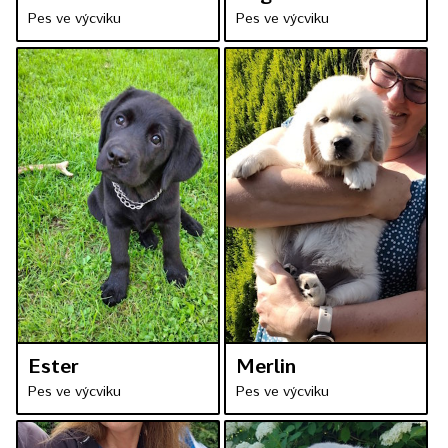
Pes ve výcviku
Pes ve výcviku
Ester
Merlin
Pes ve výcviku
Pes ve výcviku