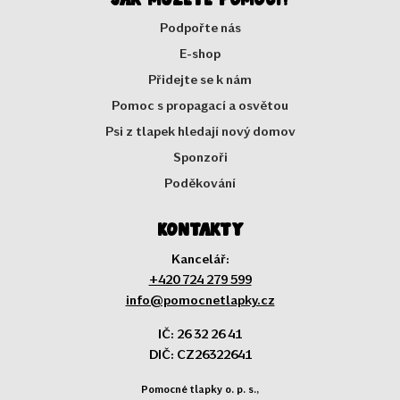
Podpořte nás
E-shop
Přidejte se k nám
Pomoc s propagací a osvětou
Psi z tlapek hledají nový domov
Sponzoři
Poděkování
Kontakty
Kancelář:
+420 724 279 599
info@pomocnetlapky.cz
IČ: 26 32 26 41
DIČ: CZ26322641
Pomocné tlapky o. p. s.,