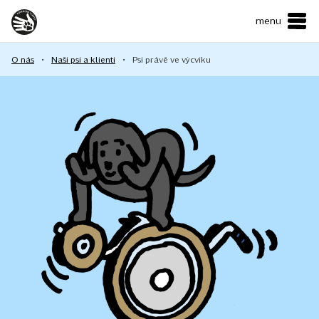
menu
ČESKY
•
ENGLISH
O nás
•
Naši psi a klienti
•
Psi právě ve výcviku
O NÁS
NAŠE SLUŽBY
JAK MŮŽETE POMOCI?
KONTAKTY
E-shop
Podpořit