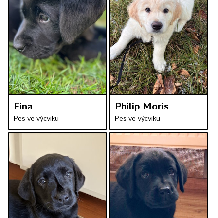
Fína
Philip Moris
Pes ve výcviku
Pes ve výcviku