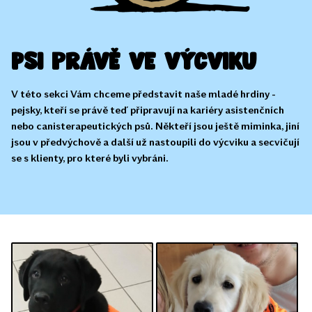
Psi právě ve výcviku
V této sekci Vám chceme představit naše mladé hrdiny -
pejsky, kteří se právě teď připravují na kariéry asistenčních
nebo canisterapeutických psů. Někteří jsou ještě miminka, jiní
jsou v předvýchově a další už nastoupili do výcviku a secvičují
se s klienty, pro které byli vybráni.