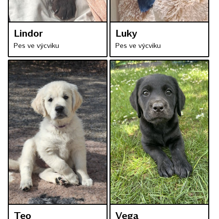
Lindor
Luky
Pes ve výcviku
Pes ve výcviku
Teo
Vega