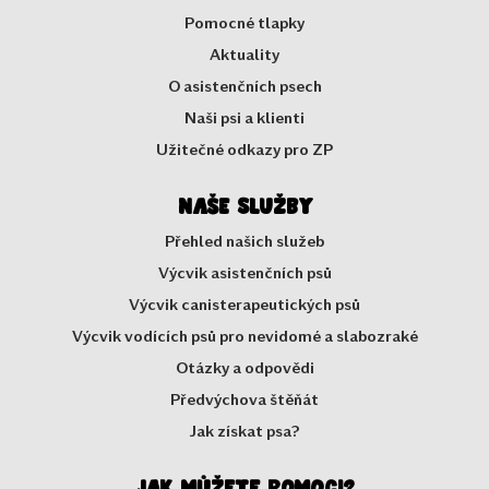
Pomocné tlapky
Aktuality
O asistenčních psech
Naši psi a klienti
Užitečné odkazy pro ZP
Naše služby
Přehled našich služeb
Výcvik asistenčních psů
Výcvik canisterapeutických psů
Výcvik vodících psů pro nevidomé a slabozraké
Otázky a odpovědi
Předvýchova štěňát
Jak získat psa?
Jak můžete pomoci?