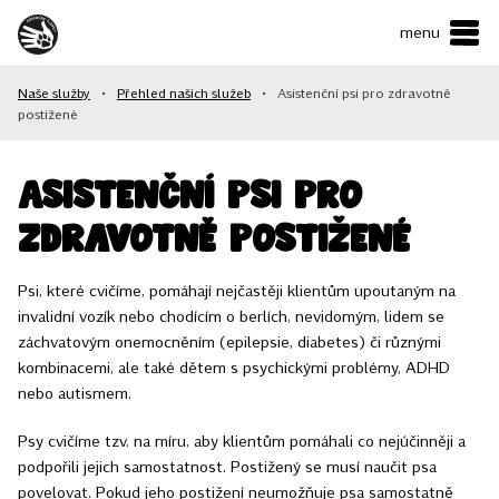
menu
ČESKY
•
ENGLISH
Naše služby
•
Přehled našich služeb
•
Asistenční psi pro zdravotně
O NÁS
postižené
NAŠE SLUŽBY
Asistenční psi pro
JAK MŮŽETE POMOCI?
zdravotně postižené
KONTAKTY
Psi, které cvičíme, pomáhají nejčastěji klientům upoutaným na
invalidní vozík nebo chodícím o berlích, nevidomým, lidem se
E-shop
záchvatovým onemocněním (epilepsie, diabetes) či různými
kombinacemi, ale také dětem s psychickými problémy, ADHD
nebo autismem.
Podpořit
Psy cvičíme tzv. na míru, aby klientům pomáhali co nejúčinněji a
podpořili jejich samostatnost. Postižený se musí naučit psa
povelovat. Pokud jeho postižení neumožňuje psa samostatně