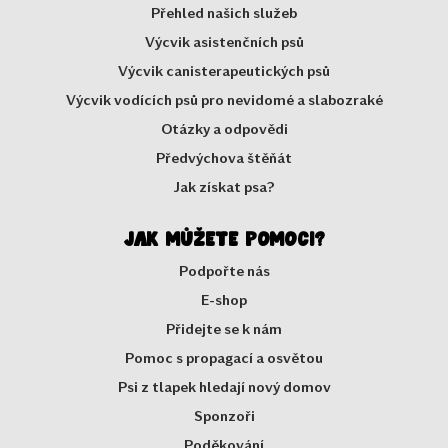
Přehled našich služeb
Výcvik asistenčních psů
Výcvik canisterapeutických psů
Výcvik vodících psů pro nevidomé a slabozraké
Otázky a odpovědi
Předvýchova štěňát
Jak získat psa?
Jak můžete pomoci?
Podpořte nás
E-shop
Přidejte se k nám
Pomoc s propagací a osvětou
Psi z tlapek hledají nový domov
Sponzoři
Poděkování