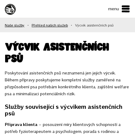
menu
ČESKY
•
ENGLISH
Naše služby
•
Přehled našich služeb
•
Výcvik asistenčních psů
O NÁS
NAŠE SLUŽBY
Výcvik asistenčních
psů
JAK MŮŽETE POMOCI?
KONTAKTY
Poskytování asistenčních psů neznamená jen jejich výcvik.
Během přípravy poskytujeme kompletní služby zaměřené na
přizpůsobení psa potřebám konkrétního klienta, zajištění welfare
E-shop
psa a minimalizaci potenciálních rizik.
Služby související s výcvikem asistenčních
Podpořit
psů
Příprava klienta
– posouzení míry klientových schopností a
potřeb fyzioterapeutem a psychologem, porada s rodinou a