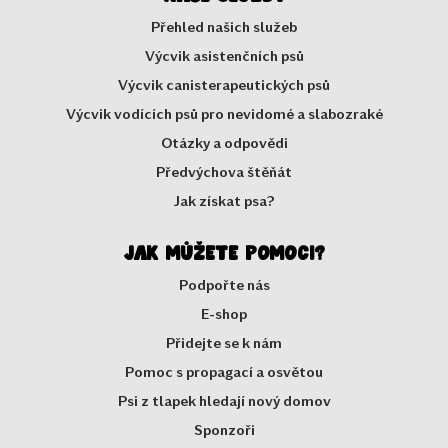
Přehled našich služeb
Výcvik asistenčních psů
Výcvik canisterapeutických psů
Výcvik vodících psů pro nevidomé a slabozraké
Otázky a odpovědi
Předvýchova štěňát
Jak získat psa?
Jak můžete pomoci?
Podpořte nás
E-shop
Přidejte se k nám
Pomoc s propagací a osvětou
Psi z tlapek hledají nový domov
Sponzoři