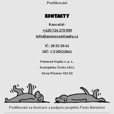
Poděkování
Kontakty
Kancelář:
+420 724 279 599
info@pomocnetlapky.cz
IČ: 26 32 26 41
DIČ: CZ26322641
Pomocné tlapky o. p. s.,
Svatopluka Čecha 1412,
Starý Plzenec 332 02
Poděkování za ilustrace a podporu projektu Pavlu Benešovi