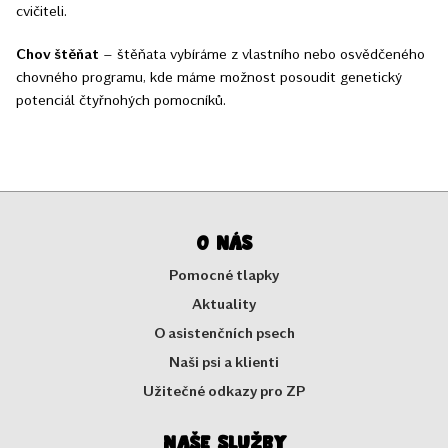
cvičiteli.
Chov štěňat
– štěňata vybíráme z vlastního nebo osvědčeného
chovného programu, kde máme možnost posoudit genetický
potenciál čtyřnohých pomocníků.
O nás
Pomocné tlapky
Aktuality
O asistenčních psech
Naši psi a klienti
Užitečné odkazy pro ZP
Naše služby