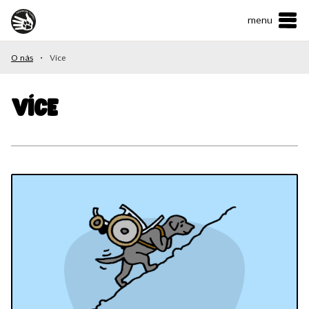
menu
ČESKY
•
ENGLISH
O nás
•
Více
O NÁS
NAŠE SLUŽBY
Více
JAK MŮŽETE POMOCI?
KONTAKTY
E-shop
Podpořit