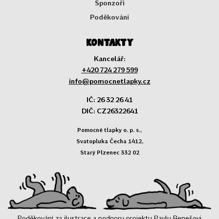
Sponzoři
Poděkování
Kontakty
Kancelář:
+420 724 279 599
info@pomocnetlapky.cz
IČ: 26 32 26 41
DIČ: CZ26322641
Pomocné tlapky o. p. s.,
Svatopluka Čecha 1412,
Starý Plzenec 332 02
Poděkování za ilustrace a podporu projektu Pavlu Benešovi