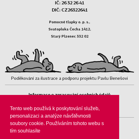
IČ: 26 32 26 41
DIČ: CZ26322641
Pomocné tlapky o. p. s.,
Svatopluka Čecha 1412,
Starý Plzenec 332 02
Poděkování za ilustrace a podporu projektu Pavlu Benešovi
Informace o zpracování osobních údajů
Sledujte nás:
Tento web používá k poskytování služeb,
personalizaci a analýze návštěvnosti
soubory cookie. Používáním tohoto webu s
tím souhlasíte