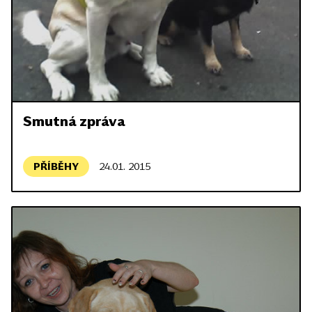
Smutná zpráva
PŘÍBĚHY
24.01. 2015