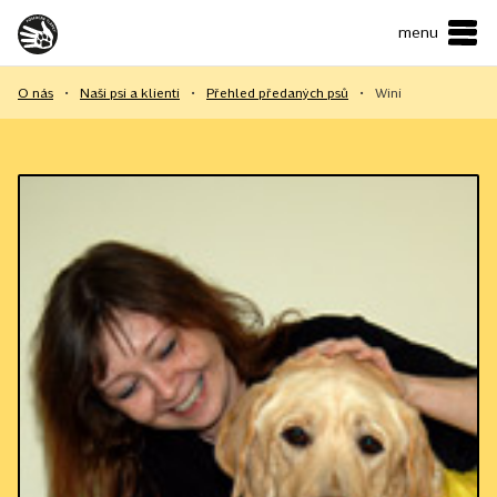
menu
ČESKY
•
ENGLISH
O nás
•
Naši psi a klienti
•
Přehled předaných psů
•
Wini
O NÁS
NAŠE SLUŽBY
JAK MŮŽETE POMOCI?
KONTAKTY
E-shop
Podpořit