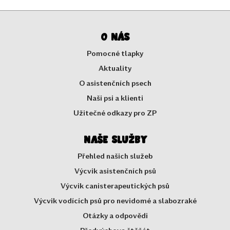
O nás
Pomocné tlapky
Aktuality
O asistenčních psech
Naši psi a klienti
Užitečné odkazy pro ZP
Naše služby
Přehled našich služeb
Výcvik asistenčních psů
Výcvik canisterapeutických psů
Výcvik vodících psů pro nevidomé a slabozraké
Otázky a odpovědi