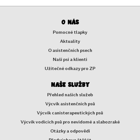
O nás
Pomocné tlapky
Aktuality
O asistenčních psech
Naši psi a klienti
Užitečné odkazy pro ZP
Naše služby
Přehled našich služeb
Výcvik asistenčních psů
Výcvik canisterapeutických psů
Výcvik vodících psů pro nevidomé a slabozraké
Otázky a odpovědi
Předvýchova štěňát