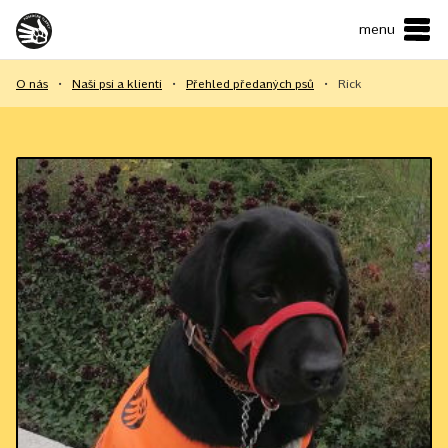
menu
ČESKY
•
ENGLISH
O nás
•
Naši psi a klienti
•
Přehled předaných psů
•
Rick
O NÁS
NAŠE SLUŽBY
JAK MŮŽETE POMOCI?
KONTAKTY
E-shop
Podpořit