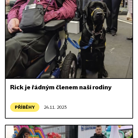
Rick je řádným členem naší rodiny
PŘÍBĚHY
24.11. 2023