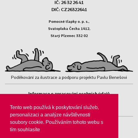
IČ: 26 32 26 41
DIČ: CZ26322641
Pomocné tlapky o. p. s.,
Svatopluka Čecha 1412,
Starý Plzenec 332 02
Poděkování za ilustrace a podporu projektu Pavlu Benešovi
Informace o zpracování osobních údajů
Sledujte nás:
Tento web používá k poskytování služeb,
personalizaci a analýze návštěvnosti
soubory cookie. Používáním tohoto webu s
tím souhlasíte