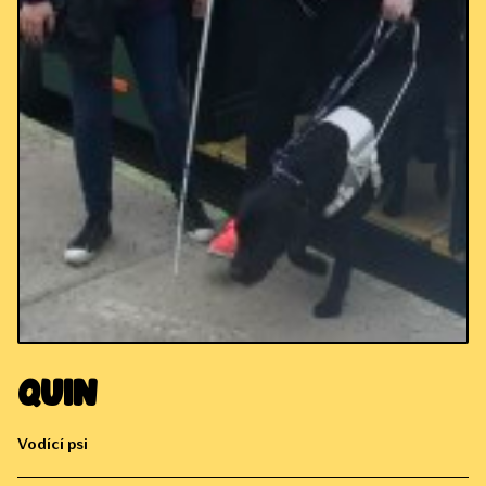
Quin
Vodící psi