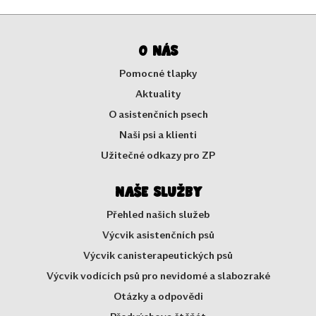
O nás
Pomocné tlapky
Aktuality
O asistenčních psech
Naši psi a klienti
Užitečné odkazy pro ZP
Naše služby
Přehled našich služeb
Výcvik asistenčních psů
Výcvik canisterapeutických psů
Výcvik vodících psů pro nevidomé a slabozraké
Otázky a odpovědi