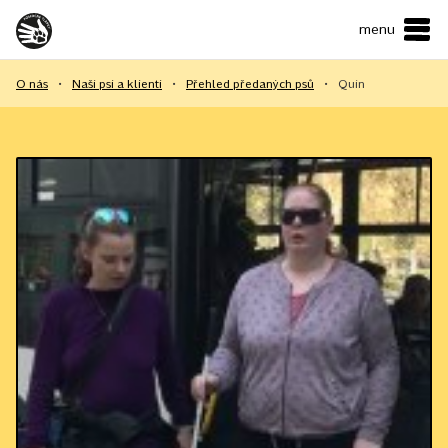
menu
ČESKY
•
ENGLISH
O nás
•
Naši psi a klienti
•
Přehled předaných psů
•
Quin
O NÁS
NAŠE SLUŽBY
JAK MŮŽETE POMOCI?
KONTAKTY
E-shop
Podpořit