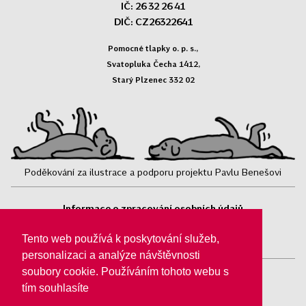
IČ: 26 32 26 41
DIČ: CZ26322641
Pomocné tlapky o. p. s.,
Svatopluka Čecha 1412,
Starý Plzenec 332 02
Poděkování za ilustrace a podporu projektu Pavlu Benešovi
Informace o zpracování osobních údajů
Sledujte nás:
Tento web používá k poskytování služeb,
personalizaci a analýze návštěvnosti
soubory cookie. Používáním tohoto webu s
tím souhlasíte