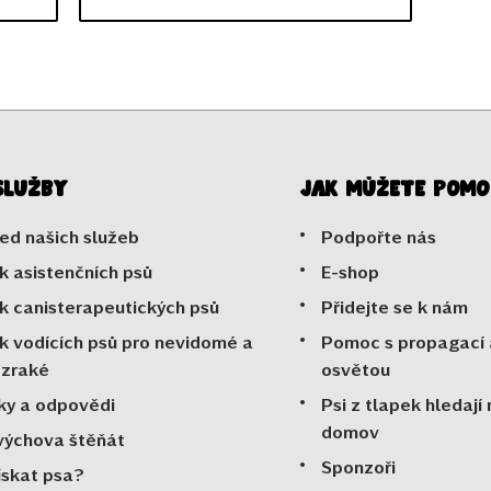
služby
Jak můžete pomo
ed našich služeb
Podpořte nás
k asistenčních psů
E-shop
k canisterapeutických psů
Přidejte se k nám
k vodících psů pro nevidomé a
Pomoc s propagací 
ozraké
osvětou
ky a odpovědi
Psi z tlapek hledají
domov
výchova štěňát
Sponzoři
ískat psa?