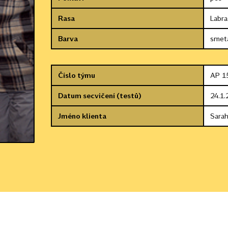
Rasa
Labra
Barva
smet
Číslo týmu
AP 1
Datum secvičení (testů)
24.1.
Jméno klienta
Sarah