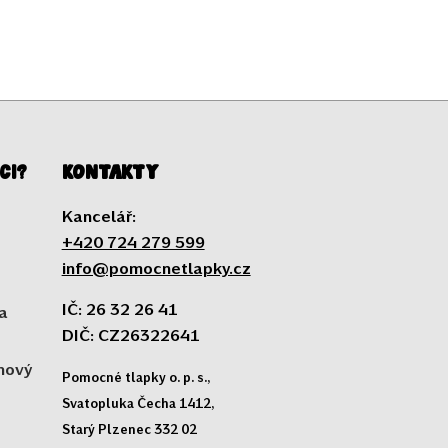
ci?
Kontakty
Kancelář:
+420 724 279 599
info@pomocnetlapky.cz
IČ: 26 32 26 41
a
DIČ: CZ26322641
 nový
Pomocné tlapky o. p. s.,
Svatopluka Čecha 1412,
Starý Plzenec 332 02