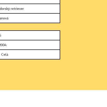
dorský retriever
anová
5
2004
 Celá