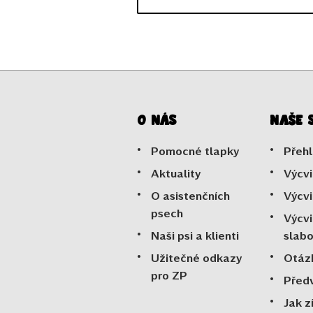
O nás
Naše 
Pomocné tlapky
Přehl
Aktuality
Výcvi
O asistenčních
Výcvi
psech
Výcvi
Naši psi a klienti
slab
Užitečné odkazy
Otáz
pro ZP
Před
Jak z