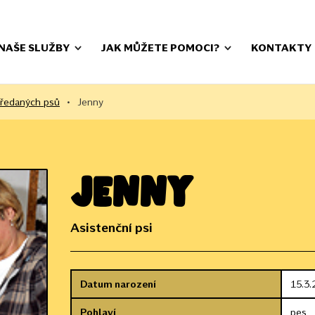
NAŠE SLUŽBY
JAK MŮŽETE POMOCI?
KONTAKTY
předaných psů
•
Jenny
Jenny
Asistenční psi
Datum narození
15.3.
Pohlaví
pes