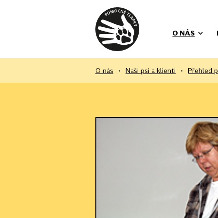
O NÁS
O nás
•
Naši psi a klienti
•
Přehled 