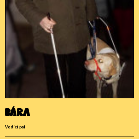
Bára
Vodící psi