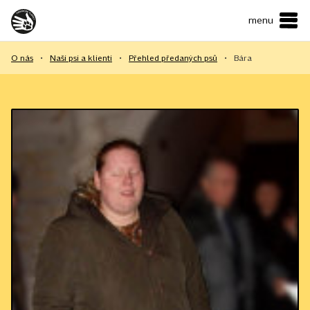
menu
ČESKY
•
ENGLISH
O nás
•
Naši psi a klienti
•
Přehled předaných psů
•
Bára
O NÁS
NAŠE SLUŽBY
JAK MŮŽETE POMOCI?
KONTAKTY
E-shop
Podpořit