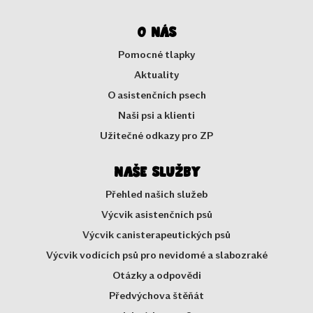
O nás
Pomocné tlapky
Aktuality
O asistenčních psech
Naši psi a klienti
Užitečné odkazy pro ZP
Naše služby
Přehled našich služeb
Výcvik asistenčních psů
Výcvik canisterapeutických psů
Výcvik vodících psů pro nevidomé a slabozraké
Otázky a odpovědi
Předvýchova štěňát