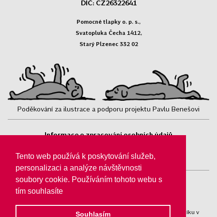
DIČ: CZ26322641
Pomocné tlapky o. p. s.,
Svatopluka Čecha 1412,
Starý Plzenec 332 02
Poděkování za ilustrace a podporu projektu Pavlu Benešovi
Informace o zpracování osobních údajů
Sledujte nás:
Tento web používá k poskytování služeb,
personalizaci a analýze návštěvnosti
soubory cookie. Používáním tohoto webu s
tím souhlasíte
Pomocné tlapky o. p. s.® jsou registrovány v obchodním rejstříku v
Souhlasím