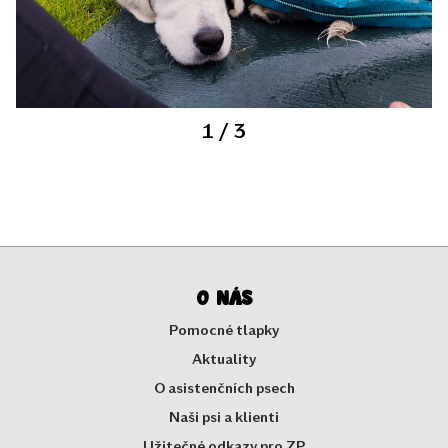
1
/ 3
O nás
Pomocné tlapky
Aktuality
O asistenčních psech
Naši psi a klienti
Užitečné odkazy pro ZP