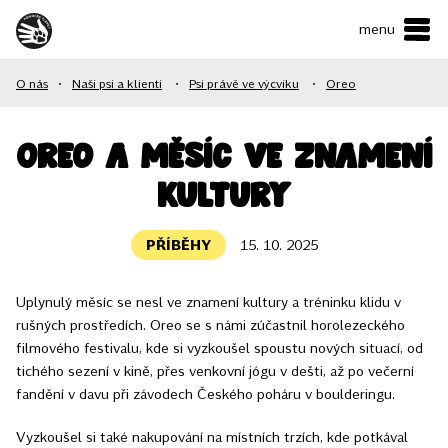
menu
ČESKY
•
ENGLISH
O nás
•
Naši psi a klienti
•
Psi právě ve výcviku
•
Oreo
O NÁS
NAŠE SLUŽBY
Oreo a měsíc ve znamení
kultury
JAK MŮŽETE POMOCI?
KONTAKTY
PŘÍBĚHY
15. 10. 2025
Uplynulý měsíc se nesl ve znamení kultury a tréninku klidu v
E-shop
rušných prostředích. Oreo se s námi zúčastnil horolezeckého
filmového festivalu, kde si vyzkoušel spoustu nových situací, od
Podpořit
tichého sezení v kině, přes venkovní jógu v dešti, až po večerní
fandění v davu při závodech Českého poháru v boulderingu.
Vyzkoušel si také nakupování na místních trzích, kde potkával