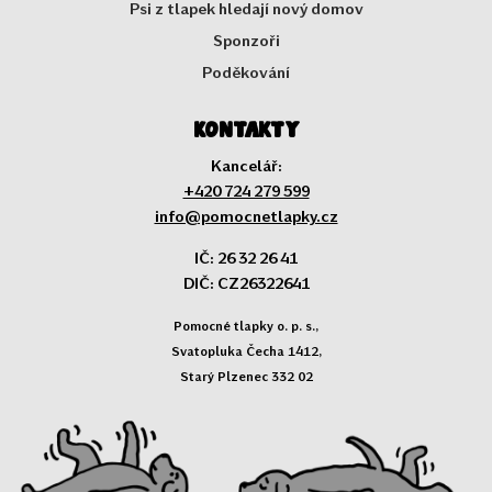
Psi z tlapek hledají nový domov
Sponzoři
Poděkování
Kontakty
Kancelář:
+420 724 279 599
info@pomocnetlapky.cz
IČ: 26 32 26 41
DIČ: CZ26322641
Pomocné tlapky o. p. s.,
Svatopluka Čecha 1412,
Starý Plzenec 332 02