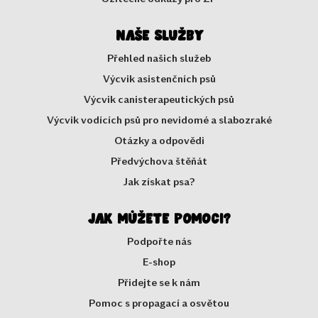
Naše služby
Přehled našich služeb
Výcvik asistenčních psů
Výcvik canisterapeutických psů
Výcvik vodících psů pro nevidomé a slabozraké
Otázky a odpovědi
Předvýchova štěňát
Jak získat psa?
Jak můžete pomoci?
Podpořte nás
E-shop
Přidejte se k nám
Pomoc s propagací a osvětou