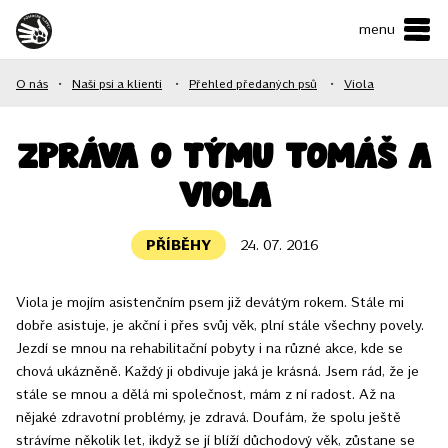
menu
ČESKY
•
ENGLISH
O nás
•
Naši psi a klienti
•
Přehled předaných psů
•
Viola
O NÁS
NAŠE SLUŽBY
Zpráva o týmu Tomáš a
Viola
JAK MŮŽETE POMOCI?
KONTAKTY
PŘÍBĚHY
24. 07. 2016
Viola je mojím asistenčním psem již devátým rokem. Stále mi
E-shop
dobře asistuje, je akční i přes svůj věk, plní stále všechny povely.
Jezdí se mnou na rehabilitační pobyty i na různé akce, kde se
Podpořit
chová ukázněně. Každý ji obdivuje jaká je krásná. Jsem rád, že je
stále se mnou a dělá mi společnost, mám z ní radost. Až na
nějaké zdravotní problémy, je zdravá. Doufám, že spolu ještě
strávíme několik let, ikdyž se jí blíží důchodový věk, zůstane se