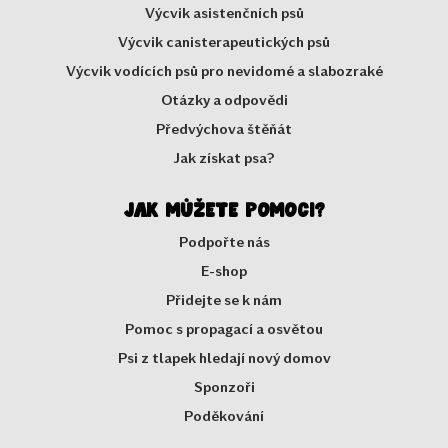
Výcvik asistenčních psů
Výcvik canisterapeutických psů
Výcvik vodících psů pro nevidomé a slabozraké
Otázky a odpovědi
Předvýchova štěňát
Jak získat psa?
Jak můžete pomoci?
Podpořte nás
E-shop
Přidejte se k nám
Pomoc s propagací a osvětou
Psi z tlapek hledají nový domov
Sponzoři
Poděkování