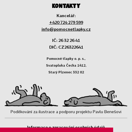
Kontakty
Kancelář:
+420 724 279 599
info@pomocnetlapky.cz
IČ: 26 32 26 41
DIČ: CZ26322641
Pomocné tlapky o. p. s.,
Svatopluka Čecha 1412,
Starý Plzenec 332 02
Poděkování za ilustrace a podporu projektu Pavlu Benešovi
Informace o zpracování osobních údajů