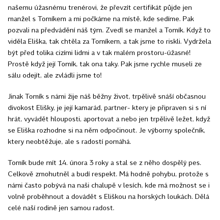
našemu úžasnému trenérovi, že převzít certifikát půjde jen
manžel s Tomíkem a mi počkáme na místě, kde sedíme. Pak
pozvali na předvádění náš tým. Zvedl se manžel a Tomík. Když to
viděla Eliška, tak chtěla za Tomíkem, a tak jsme to riskli. Vydržela
být před tolika cizími lidmi a v tak malém prostoru-úžasné!
Prostě když její Tomík, tak ona taky. Pak jsme rychle museli ze
sálu odejít, ale zvládli jsme to!
Jinak Tomík s námi žije náš běžny život, trpělivě snáší občasnou
divokost Elišky, je její kamarád, partner- ktery je připraven si s ní
hrát, vyvádět hlouposti, aportovat a nebo jen trpělivě ležet, když
se Eliška rozhodne si na něm odpočinout. Je výborny společník,
ktery neobtěžuje, ale s radostí pomáhá.
Tomík bude mít 14. února 3 roky a stal se z něho dospělý pes.
Celkově zmohutněl a budí respekt. Má hodně pohybu, protože s
námi často pobývá na naši chalupě v lesích, kde má možnost se i
volně proběhnout a dovádět s Eliškou na horských loukách. Dělá
celé naší rodině jen samou radost.