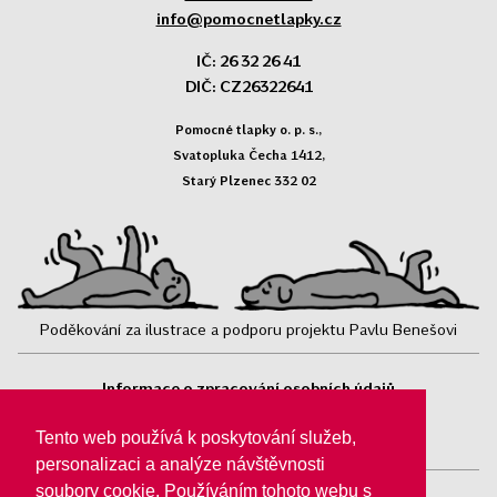
info@pomocnetlapky.cz
IČ: 26 32 26 41
DIČ: CZ26322641
Pomocné tlapky o. p. s.,
Svatopluka Čecha 1412,
Starý Plzenec 332 02
Poděkování za ilustrace a podporu projektu Pavlu Benešovi
Informace o zpracování osobních údajů
Sledujte nás:
Tento web používá k poskytování služeb,
personalizaci a analýze návštěvnosti
soubory cookie. Používáním tohoto webu s