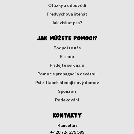
Otázky a odpovědi
Předvýchova štěňát
Jak získat psa?
Jak můžete pomoci?
Podpořte nás
E-shop
Přidejte se k nám
Pomoc s propagací a osvětou
Psi z tlapek hledají nový domov
Sponzoři
Poděkování
Kontakty
Kancelář:
+420 724 279 599