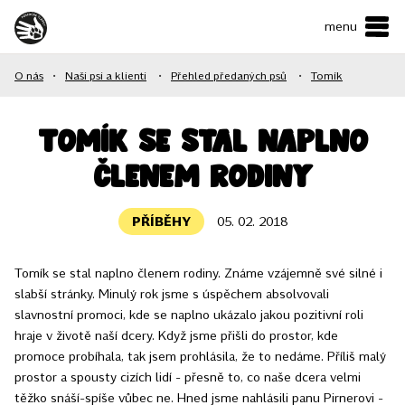
menu
ČESKY
•
ENGLISH
O nás
•
Naši psi a klienti
•
Přehled předaných psů
•
Tomík
O NÁS
NAŠE SLUŽBY
Tomík se stal naplno
členem rodiny
JAK MŮŽETE POMOCI?
KONTAKTY
PŘÍBĚHY
05. 02. 2018
Tomík se stal naplno členem rodiny. Známe vzájemně své silné i
E-shop
slabší stránky. Minulý rok jsme s úspěchem absolvovali
slavnostní promoci, kde se naplno ukázalo jakou pozitivní roli
Podpořit
hraje v životě naší dcery. Když jsme přišli do prostor, kde
promoce probíhala, tak jsem prohlásila, že to nedáme. Příliš malý
prostor a spousty cizích lidí - přesně to, co naše dcera velmi
těžko snáší-spíše vůbec ne. Hned jsme nahlásili panu Pirnerovi -