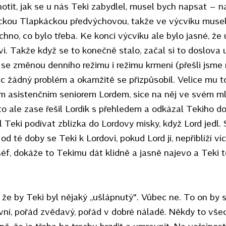
tit, jak se u nás Teki zabydlel, musel bych napsat – n
ickou Tlapkáckou předvýchovou, takže ve výcviku musel 
chno, co bylo třeba. Ke konci výcviku ale bylo jasné, že u
i. Takže když se to konečně stalo, začal si to doslova 
se změnou denního režimu i režimu krmení (přešli jsme
 žádný problém a okamžitě se přizpůsobil. Velice mu t
ím asistenčním seniorem Lordem, sice na něj ve svém m
to ale zase řešil Lordík s přehledem a odkázal Tekiho d
 Teki podívat zblízka do Lordovy misky, když Lord jedl. 
od té doby se Teki k Lordovi, pokud Lord jí, nepřiblíží ví
šéf, dokáže to Tekimu dát klidně a jasně najevo a Teki 
že by Teki byl nějaký „ušlápnutý". Vůbec ne. To on by s
tivní, pořád zvědavý, pořád v dobré náladě. Někdy to vš
ně, že je třeba ho trochu brzdit a umravnit. Na veřejnost