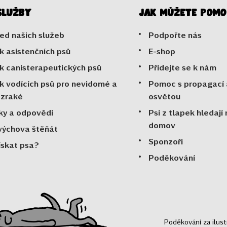
služby
Jak můžete pomo
ed našich služeb
Podpořte nás
k asistenčních psů
E-shop
k canisterapeutických psů
Přidejte se k nám
k vodících psů pro nevidomé a
Pomoc s propagací 
ozraké
osvětou
ky a odpovědi
Psi z tlapek hledají
domov
výchova štěňát
Sponzoři
ískat psa?
Poděkování
Poděkování za ilus