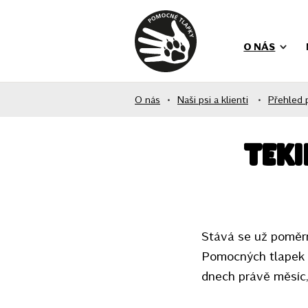
O NÁS
O nás
•
Naši psi a klienti
•
Přehled 
Teki
Stává se už poměrn
Pomocných tlapek p
dnech právě měsíc, 