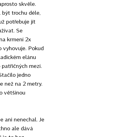
aprosto skvěle.
být trochu déle,
ž potřebuje jít
užívat. Se
 na krmení 2x
o vyhovuje. Pokud
ladickém elánu
o patřičných mezí.
Stačilo jedno
ce než na 2 metry.
to většinou
e ani nenechal. Je
echno ale dává
i je to bez