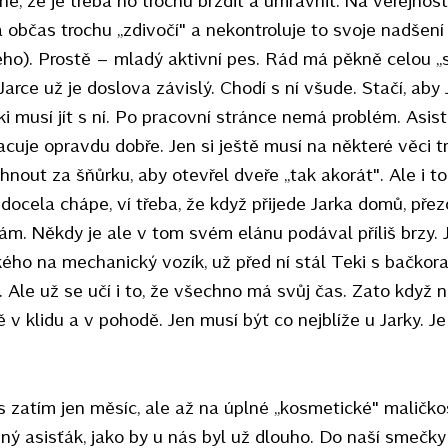
 občas trochu „zdivočí" a nekontroluje to svoje nadše
ho). Prostě – mladý aktivní pes. Rád má pěkně celou 
arce už je doslova závislý. Chodí s ní všude. Stačí, aby 
 musí jít s ní. Po pracovní stránce nemá problém. Asis
acuje opravdu dobře. Jen si ještě musí na některé věci 
nout za šňůrku, aby otevřel dveře „tak akorát". Ale i to
 docela chápe, ví třeba, že když přijede Jarka domů, pře
ám. Někdy je ale v tom svém elánu podával příliš brzy. 
kého na mechanický vozík, už před ní stál Teki s bačkor
. Ale už se učí i to, že všechno má svůj čas. Zato když ne
 v klidu a v pohodě. Jen musí být co nejblíže u Jarky. Je
s zatím jen měsíc, ale až na úplné „kosmetické" maličko
ný asisťák, jako by u nás byl už dlouho. Do naší smečky