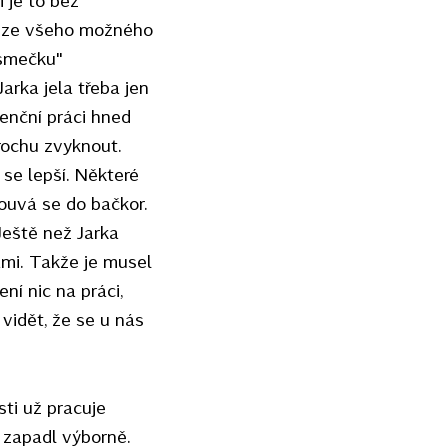
ní ze všeho možného
„smečku"
Jarka jela třeba jen
tenční práci hned
trochu zvyknout.
 se lepší. Některé
zouvá se do bačkor.
Ještě než Jarka
ami. Takže je musel
ní nic na práci,
 vidět, že se u nás
sti už pracuje
 zapadl výborně.