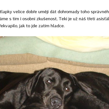
lapky velice dobře umějí dát dohromady toho správného
e s tím i osobní zkušenost, Teki je už náš třetí asisťá
řekvapilo, jak to jde zatím hladce.