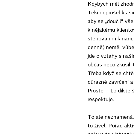
Kdybych měl zhodno
Teki neprošel klas
aby se „doučil" vše
k nějakému klientov
stěhováním k nám, 
denně) neměl vůbec
jde o vztahy s naš
občas něco zkusil, 
Třeba když se chtěl
důrazné zavrčení a 
Prostě – Lordík je 
respektuje.
To ale neznamená, 
to živel. Pořád ak
najevo tak intenziv