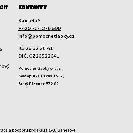
ci?
Kontakty
Kancelář:
+420 724 279 599
info@pomocnetlapky.cz
IČ: 26 32 26 41
a
DIČ: CZ26322641
 nový
Pomocné tlapky o. p. s.,
Svatopluka Čecha 1412,
Starý Plzenec 332 02
trace a podporu projektu Pavlu Benešovi