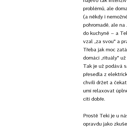
problémů, ale doma
(a někdy i nemožné
pohromadě, ale na J
do kuchyně – a Teki
vzal „za svou" a pr
Třeba jak moc zatáh
domácí „rituály" už
Tak je už podává s
přesedla z elektric
chvíli držet a čekat
umí relaxovat úplně
cítí dobře.
Prostě Teki je u ná
opravdu jako zkuše