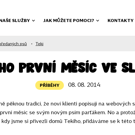
NAŠE SLUŽBY
JAK MŮŽETE POMOCI?
KONTAKTY
předaných psů
•
Teki
ho první měsíc ve s
08. 08. 2014
PŘÍBĚHY
ě pěknou tradicí, že noví klienti popisují na webových 
rvní měsíc se svým novým psím parťákem. No a protože
kdy jsme si přivezli domů Tekiho, přidáváme se k této tr