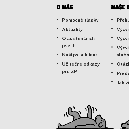
O nás
Naše 
Pomocné tlapky
Přehl
Aktuality
Výcvi
O asistenčních
Výcvi
psech
Výcvi
Naši psi a klienti
slab
Užitečné odkazy
Otáz
pro ZP
Před
Jak z