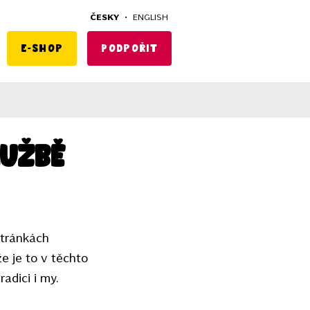
ČESKY
•
ENGLISH
E-shop
Podpořit
lužbě
stránkách
 je to v těchto
adici i my.