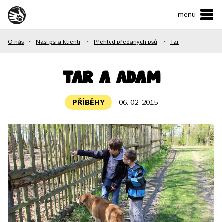
menu
ČESKY
•
ENGLISH
O nás
•
Naši psi a klienti
•
Přehled předaných psů
•
Tar
O NÁS
NAŠE SLUŽBY
Tar a Adam
JAK MŮŽETE POMOCI?
PŘÍBĚHY
06. 02. 2015
KONTAKTY
E-shop
Podpořit