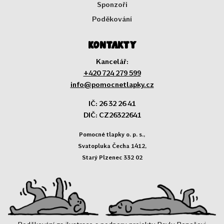
Sponzoři
Poděkování
Kontakty
Kancelář:
+420 724 279 599
info@pomocnetlapky.cz
IČ: 26 32 26 41
DIČ: CZ26322641
Pomocné tlapky o. p. s.,
Svatopluka Čecha 1412,
Starý Plzenec 332 02