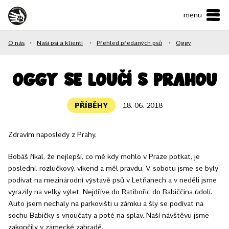
menu
ČESKY
•
ENGLISH
O nás
•
Naši psi a klienti
•
Přehled předaných psů
•
Oggy
O NÁS
NAŠE SLUŽBY
Oggy se loučí s Prahou
JAK MŮŽETE POMOCI?
PŘÍBĚHY
18. 06. 2018
KONTAKTY
Zdravím naposledy z Prahy,
E-shop
Bobáš říkal, že nejlepší, co mě kdy mohlo v Praze potkat, je
poslední, rozlučkový, víkend a měl pravdu. V sobotu jsme se byly
podívat na mezinárodní výstavě psů v Letňanech a v neděli jsme
Podpořit
vyrazily na velký výlet. Nejdříve do Ratibořic do Babiččina údolí.
Auto jsem nechaly na parkovišti u zámku a šly se podívat na
sochu Babičky s vnoučaty a poté na splav. Naší návštěvu jsme
zakončily v zámecké zahradě.