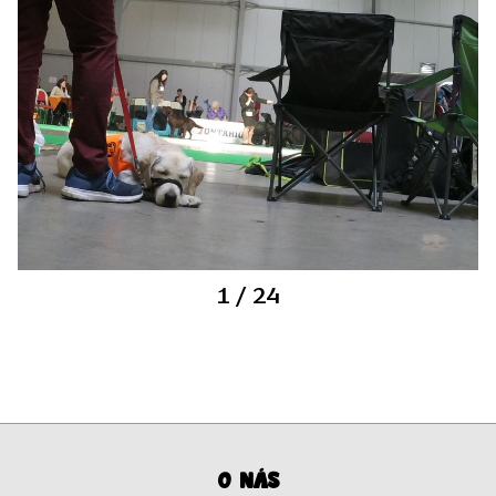
1
/ 24
O nás