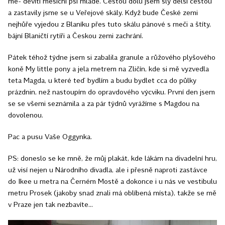
mě- devíti měsíční psí mládě. Cestou dolů jsem šly delší cestou
a zastavily jsme se u Veřejové skály. Když bude České zemi
nejhůře vyjedou z Blaníku přes tuto skálu pánové s meči a štíty,
bájní Blaničtí rytíři a Českou zemi zachrání.
Pátek téhož týdne jsem si zabalila granule a růžového plyšového
koně My little pony a jela metrem na Zličín, kde si mě vyzvedla
teta Magda, u které teď bydlím a budu bydlet cca do půlky
prázdnin, než nastoupím do opravdového výcviku. První den jsem
se se všemi seznámila a za pár týdnů vyrážíme s Magdou na
dovolenou.
Pac a pusu Vaše Oggynka.
PS: doneslo se ke mně, že můj plakát, kde lákám na divadelní hru,
už visí nejen u Národního divadla, ale i přesně naproti zastávce
do Ikee u metra na Černém Mostě a dokonce i u nás ve vestibulu
metru Prosek (jakoby snad znali má oblíbená místa), takže se mě
v Praze jen tak nezbavíte...