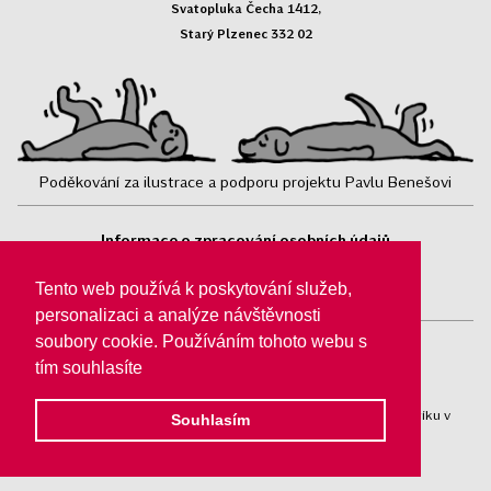
Svatopluka Čecha 1412,
Starý Plzenec 332 02
Poděkování za ilustrace a podporu projektu Pavlu Benešovi
Informace o zpracování osobních údajů
Sledujte nás:
Tento web používá k poskytování služeb,
personalizaci a analýze návštěvnosti
soubory cookie. Používáním tohoto webu s
tím souhlasíte
Pomocné tlapky o. p. s.® jsou registrovány v obchodním rejstříku v
Souhlasím
Plzni, oddíl O/44.
© Pomocné tlapky o.p.s, 2009 - 2026