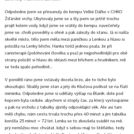
Odpoledne jsem se přesunuly do kempu Velké Dářko v CHKO
Žďárské vrchy. Ubytovaly jsme se a šly jsem se ještě trochu
projít kolem vody, když jsme se vrátily do kempu, navečeřely
jsme se, chvíli poseděly u ohně a pak zalezly do stanu. Já si našla
skvělé místo, tělo jsem měla mezi paničkou a Lenkou a hlavu si
položila na Lenky břicho. Hanka totiž jednou psala, že při
canisterapii (polohování člověka a psa) je nejpohodlnější pro obě
strany položit si hlavu do oblasti mezi břichem a hrudníkem, mě
se teda spalo pohodlně...
V pondělí ráno jsme vstávaly docela brzo, ale to ticho bylo
okouzlující. Sbalily jsme stan a jely do Klučova podívat se na flatí
miminka. Odpoledne jsme si udělaly výšlap na Blaník. dole pod
kopcem byla cedule, abychom si stoply čas, za který vystoupáme
a pak na vrcholu z tabulky zjistily odpovídající věk. Ale asi tam
měli chybu, nám cesta trvala trochu přes 40 minut a jim tabulka
končila 23 minut = 72 let. Lenka se to zkoušela svádět na mě,
prý nemůžou moc chvátat, když s sebou mají to štěňátko, tedy