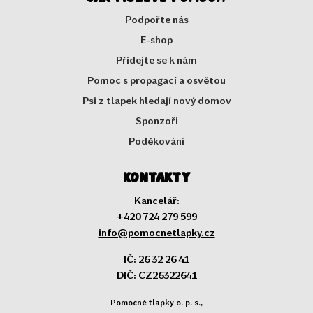
Podpořte nás
E-shop
Přidejte se k nám
Pomoc s propagací a osvětou
Psi z tlapek hledají nový domov
Sponzoři
Poděkování
Kontakty
Kancelář:
+420 724 279 599
info@pomocnetlapky.cz
IČ: 26 32 26 41
DIČ: CZ26322641
Pomocné tlapky o. p. s.,