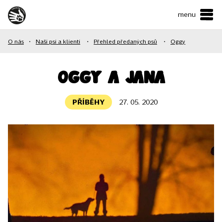
menu
ČESKY
•
ENGLISH
O nás
•
Naši psi a klienti
•
Přehled předaných psů
•
Oggy
O NÁS
NAŠE SLUŽBY
Oggy a Jana
JAK MŮŽETE POMOCI?
PŘÍBĚHY
27. 05. 2020
KONTAKTY
E-shop
Podpořit