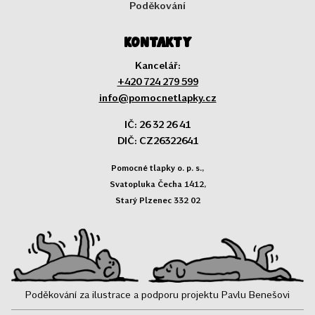
Poděkování
Kontakty
Kancelář:
+420 724 279 599
info@pomocnetlapky.cz
IČ: 26 32 26 41
DIČ: CZ26322641
Pomocné tlapky o. p. s.,
Svatopluka Čecha 1412,
Starý Plzenec 332 02
Poděkování za ilustrace a podporu projektu Pavlu Benešovi