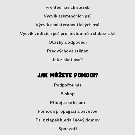
Přehled našich služeb
Výcvik asistenčních psů
Výcvik canisterapeutických psů
Výcvik vodících psů pro nevidomé a slabozraké
Otázky a odpovědi
Předvýchova štěňát
Jak získat psa?
Jak můžete pomoci?
Podpořte nás
E-shop
Přidejte se k nám
Pomoc s propagací a osvětou
Psi z tlapek hledají nový domov
Sponzoři