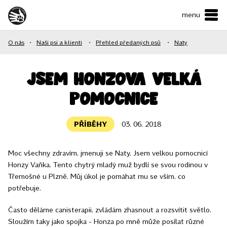
menu
ČESKY
•
ENGLISH
O nás
•
Naši psi a klienti
•
Přehled předaných psů
•
Naty
O NÁS
NAŠE SLUŽBY
Jsem Honzova velká
pomocnice
JAK MŮŽETE POMOCI?
KONTAKTY
PŘÍBĚHY
03. 06. 2018
Moc všechny zdravím, jmenuji se Naty. Jsem velkou pomocnicí
E-shop
Honzy Vaňka. Tento chytrý mladý muž bydlí se svou rodinou v
Třemošné u Plzně. Můj úkol je pomáhat mu se vším, co
Podpořit
potřebuje.
Často děláme canisterapii, zvládám zhasnout a rozsvítit světlo.
Sloužím taky jako spojka - Honza po mně může posílat různé