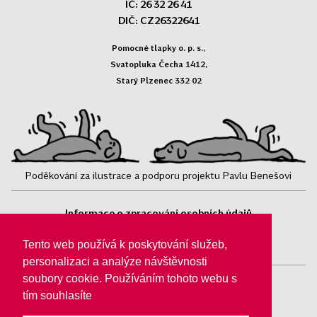
IČ: 26 32 26 41
DIČ: CZ26322641
Pomocné tlapky o. p. s.,
Svatopluka Čecha 1412,
Starý Plzenec 332 02
Poděkování za ilustrace a podporu projektu Pavlu Benešovi
Informace o zpracování osobních údajů
Sledujte nás:
Tento web používá k poskytování služeb,
personalizaci a analýze návštěvnosti
soubory cookie. Používáním tohoto webu s
tím souhlasíte