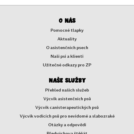
O nás
Pomocné tlapky
Aktuality
O asistenčních psech
Naši psi a klienti
Užitečné odkazy pro ZP
Naše služby
Přehled našich služeb
Výcvik asistenčních psů
Výcvik canisterapeutických psů
Výcvik vodících psů pro nevidomé a slabozraké
Otázky a odpovědi
Předvýchova štěňát