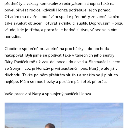
předměty a vzkazy komukoliv z rodiny.Jsem schopna také na
povel přivést rodiče, kdykoli Honza potřebuje jejich pomoc.
Otvírám mu dveře a podávám spadlé předměty ze země. Umím
také svlékat oblečení, otvírat skříňku či šuplík. Doprovázím Honzu
všude, kde je třeba, a protože je hodně aktivní, vůbec se s ním
nenudím.
Chodíme společně pravidelně na procházky a do obchodu
nakupovat. Byli jsme se podívat také v tanečních jeho sestry
Báry. Páníček mě už vzal dokonce i do divadla. Skamarádila jsem
se Sonym, což je Honzův první asistenční pes, který je ale již v
důchodu. Takže po něm přebírám službu a snažím se ji plnit co
nejlépe. Mám se moc hezky a posílám pár fotek při práci.
Vaše pracovitá Naty a spokojený páníček Honza