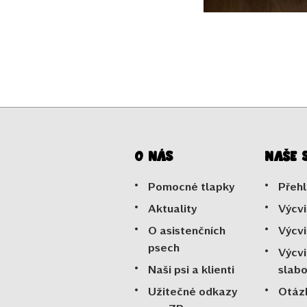
O nás
Naše 
Pomocné tlapky
Přehl
Aktuality
Výcvi
O asistenčních
Výcvi
psech
Výcvi
Naši psi a klienti
slab
Užitečné odkazy
Otáz