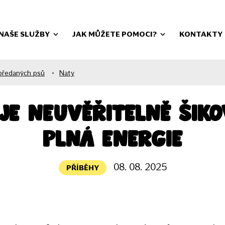
NAŠE SLUŽBY
JAK MŮŽETE POMOCI?
KONTAKTY
předaných psů
•
Naty
je neuvěřitelně šik
plná energie
08. 08. 2025
PŘÍBĚHY