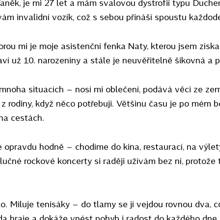
aněk, je mi 27 let a mám svalovou dystrofií typu Duch
vám invalidní vozík, což s sebou přináší spoustu každod
orou mi je moje asistenční fenka Naty, kterou jsem zís
ví už 10. narozeniny a stále je neuvěřitelně šikovná a p
noha situacích – nosí mi oblečení, podává věci ze zem
z rodiny, když něco potřebuji. Většinu času je po mém b
na cestách.
opravdu hodně – chodíme do kina, restaurací, na výlety
hlučné rockové koncerty si raději užívám bez ní, protože
lo. Miluje tenisáky – do tlamy se jí vejdou rovnou dva,
áda hraje a dokáže vnést pohyb i radost do každého dne.