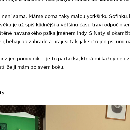
le není sama. Máme doma taky malou yorkšírku Sofinku, 
věku je už spíš klidnější a většinu času tráví odpočink
 štěně havanského psíka jménem Indy. S Naty si okamžit
, běhají po zahradě a hrají si tak, jak si to jen psi umí už
než jen pomocník – je to parťačka, která mi každý den z
í, že ji mám po svém boku.
ty