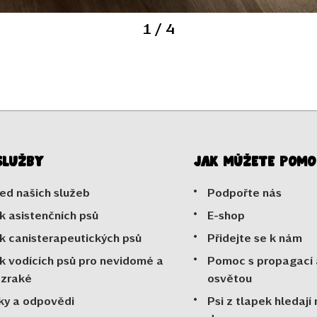
1
/ 4
služby
Jak můžete pomo
ed našich služeb
Podpořte nás
k asistenčních psů
E-shop
k canisterapeutických psů
Přidejte se k nám
k vodících psů pro nevidomé a
Pomoc s propagací 
ozraké
osvětou
ky a odpovědi
Psi z tlapek hledají