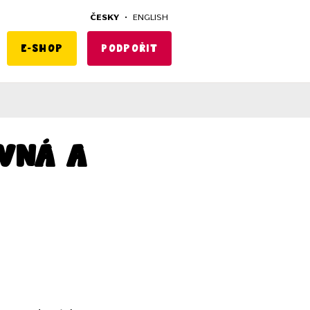
ČESKY
•
ENGLISH
E-shop
Podpořit
ovná a