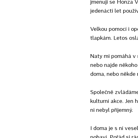
jmenuji se Honza V
jedenácti let použí
Velkou pomocí i op
tlapkám. Letos osla
Naty mi pomáhá v m
nebo najde někoho 
doma, nebo někde 
Společně zvládáme 
kulturní akce. Jen 
ni nebyl příjemný.
I doma je s ní vese
pobaví. Pořád si r