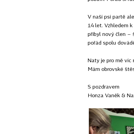
V naší psí partě a
14 let. Vzhledem k 
přibyl nový člen –
pořád spolu dovádějí
Naty je pro mě víc 
Mám obrovské štěst
S pozdravem
Honza Vaněk & Na