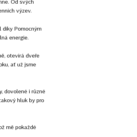
enne. Od svých
enních výzev.
kal díky Pomocným
lná energie.
ě, otevírá dveře
oku, ať už jsme
, dovolené i různé
 takový hluk by pro
 což mě pokaždé