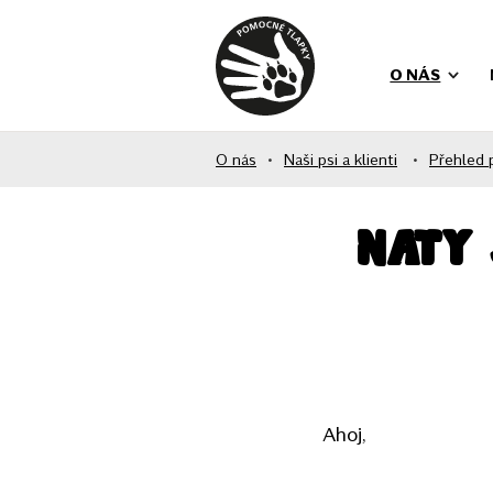
O NÁS
O nás
•
Naši psi a klienti
•
Přehled 
Naty 
Ahoj,