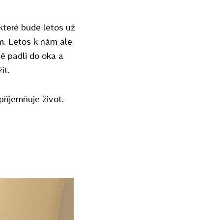
které bude letos už
em. Letos k nám ale
ě padli do oka a
ít.
příjemňuje život.