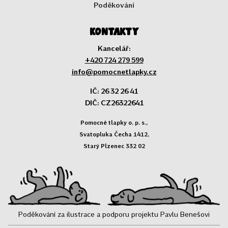
Poděkování
Kontakty
Kancelář:
+420 724 279 599
info@pomocnetlapky.cz
IČ: 26 32 26 41
DIČ: CZ26322641
Pomocné tlapky o. p. s.,
Svatopluka Čecha 1412,
Starý Plzenec 332 02
Poděkování za ilustrace a podporu projektu Pavlu Benešovi