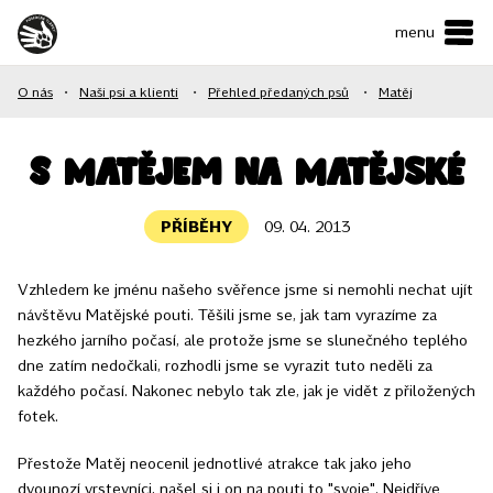
menu
ČESKY
•
ENGLISH
O nás
•
Naši psi a klienti
•
Přehled předaných psů
•
Matěj
O NÁS
NAŠE SLUŽBY
S Matějem na Matějské
JAK MŮŽETE POMOCI?
PŘÍBĚHY
09. 04. 2013
KONTAKTY
Vzhledem ke jménu našeho svěřence jsme si nemohli nechat ujít
návštěvu Matějské pouti. Těšili jsme se, jak tam vyrazíme za
E-shop
hezkého jarního počasí, ale protože jsme se slunečného teplého
dne zatím nedočkali, rozhodli jsme se vyrazit tuto neděli za
každého počasí. Nakonec nebylo tak zle, jak je vidět z přiložených
Podpořit
fotek.
Přestože Matěj neocenil jednotlivé atrakce tak jako jeho
dvounozí vrstevníci, našel si i on na pouti to "svoje". Nejdříve