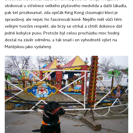
obdivoval u střelnice velkého plyšového medvěda a další lákadla,
pak šel prozkoumat, zda opičák King Kong cloumající klecí je
opravdový, ale nejvíc ho fascinovali koně. Nejdřív měl vůči těm
velkým tvorům respekt, ale brzy se otrkal a chtěl dokonce dát
jedné kobylce pusu. Protože byl celou procházku moc hodný,
dostal na závěr odměnu, a tak snad i on vyhodnotil výlet na
Matějskou jako vydařený.