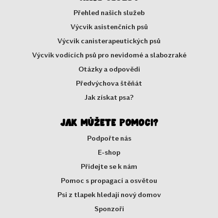
Přehled našich služeb
Výcvik asistenčních psů
Výcvik canisterapeutických psů
Výcvik vodících psů pro nevidomé a slabozraké
Otázky a odpovědi
Předvýchova štěňát
Jak získat psa?
Jak můžete pomoci?
Podpořte nás
E-shop
Přidejte se k nám
Pomoc s propagací a osvětou
Psi z tlapek hledají nový domov
Sponzoři