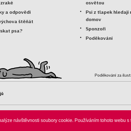
ozraké
osvětou
ky a odpovědi
Psi z tlapek hledají
domov
výchova štěňát
Sponzoři
ískat psa?
Poděkování
Poděkování za ilus
jů
gistrovány v obchodním rejstříku v Plzni, oddíl O/44.
nalýze návštěvnosti soubory cookie. Používáním tohoto webu s 