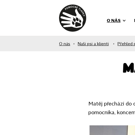
O NÁS
O nás
•
Naši psi a klienti
•
Přehled 
M
Matěj přechází do 
pomocníka, koncem 