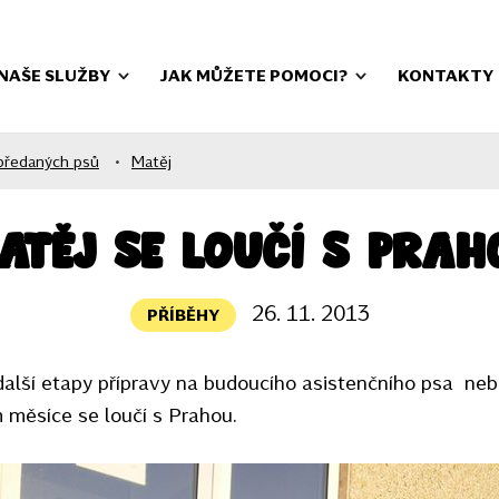
NAŠE SLUŽBY
JAK MŮŽETE POMOCI?
KONTAKTY
předaných psů
•
Matěj
atěj se loučí s Prah
26. 11. 2013
PŘÍBĚHY
další etapy přípravy na budoucího asistenčního psa ne
měsíce se loučí s Prahou.