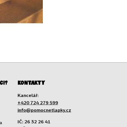
ci?
Kontakty
Kancelář:
+420 724 279 599
info@pomocnetlapky.cz
IČ: 26 32 26 41
a