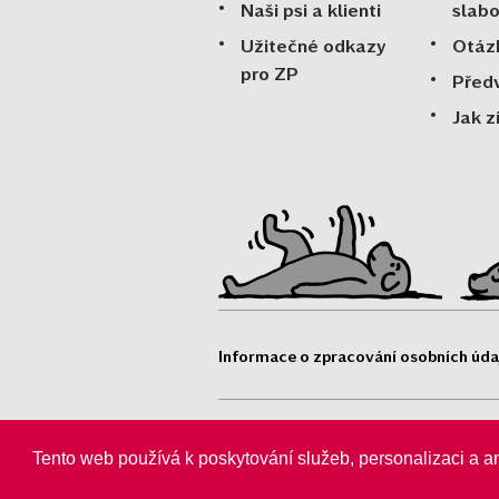
Naši psi a klienti
slab
Užitečné odkazy
Otáz
pro ZP
Před
Jak z
Informace o zpracování osobních úda
Pomocné tlapky o. p. s.® jsou re
Tento web používá k poskytování služeb, personalizaci a a