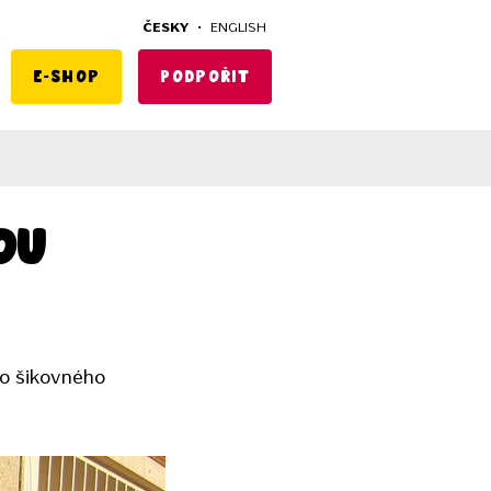
ČESKY
•
ENGLISH
E-shop
Podpořit
ou
bo šikovného