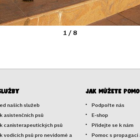
1
/ 8
služby
Jak můžete pomo
ed našich služeb
Podpořte nás
k asistenčních psů
E-shop
k canisterapeutických psů
Přidejte se k nám
k vodících psů pro nevidomé a
Pomoc s propagací 