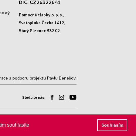
DIČ: CZ26322641
 nový
Pomocné tlapky o. p. s.,
Svatopluka Čecha 1412,
Starý Plzenec 332 02
trace a podporu projektu Pavlu Benešovi
Sledujte nás:
© Pomocné tlapky o.p.s, 2009 - 2026
tím souhlasíte
Souhlasím