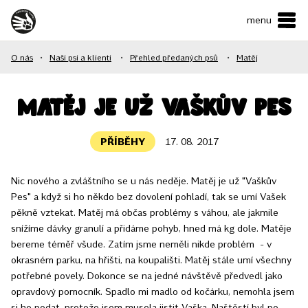
menu
ČESKY
•
ENGLISH
O nás
•
Naši psi a klienti
•
Přehled předaných psů
•
Matěj
O NÁS
NAŠE SLUŽBY
Matěj je už Vaškův Pes
JAK MŮŽETE POMOCI?
PŘÍBĚHY
17. 08. 2017
KONTAKTY
Nic nového a zvláštního se u nás neděje. Matěj je už "Vaškův
Pes" a když si ho někdo bez dovolení pohladí, tak se umí Vašek
E-shop
pěkně vztekat. Matěj má občas problémy s váhou, ale jakmile
snížíme dávky granulí a přidáme pohyb, hned má kg dole. Matěje
bereme téměř všude. Zatím jsme neměli nikde problém - v
Podpořit
okrasném parku, na hřišti, na koupališti. Matěj stále umí všechny
potřebné povely. Dokonce se na jedné návštěvě předvedl jako
opravdový pomocník. Spadlo mi madlo od kočárku, nemohla jsem
si ho podat, protože jsem musela jistit Vaška. Naštěstí byl po