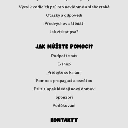
Výcvik vodících psů pro nevidomé a slabozraké
Otázky a odpovědi
Předvýchova štěňát
Jak získat psa?
Jak můžete pomoci?
Podpořte nás
E-shop
Přidejte se k nám
Pomoc s propagací a osvětou
Psi z tlapek hledají nový domov
Sponzoři
Poděkování
Kontakty