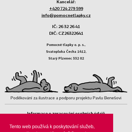
Kancelář:
+420 724 279 599
info@pomocnetlapky.cz
IČ: 26 32 26 41
DIČ: CZ26322641
Pomocné tlapky o. p. s.,
Svatopluka Čecha 1412,
Starý Plzenec 332 02
Poděkování za ilustrace a podporu projektu Pavlu Benešovi
Informace o zpracování osobních údajů
Sledujte nás:
Tento web používá k poskytování služeb,