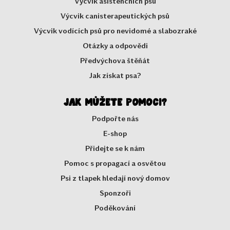
Výcvik asistenčních psů
Výcvik canisterapeutických psů
Výcvik vodících psů pro nevidomé a slabozraké
Otázky a odpovědi
Předvýchova štěňát
Jak získat psa?
Jak můžete pomoci?
Podpořte nás
E-shop
Přidejte se k nám
Pomoc s propagací a osvětou
Psi z tlapek hledají nový domov
Sponzoři
Poděkování