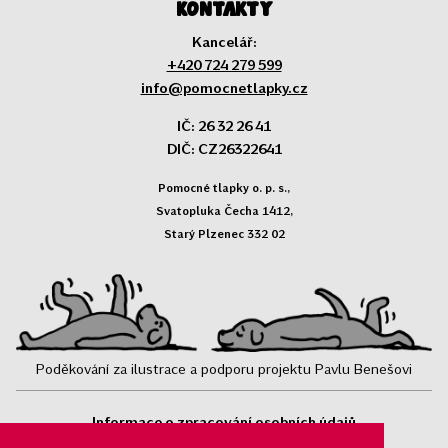
Kontakty
Kancelář:
+420 724 279 599
info@pomocnetlapky.cz
IČ: 26 32 26 41
DIČ: CZ26322641
Pomocné tlapky o. p. s.,
Svatopluka Čecha 1412,
Starý Plzenec 332 02
Poděkování za ilustrace a podporu projektu Pavlu Benešovi
Informace o zpracování osobních údajů