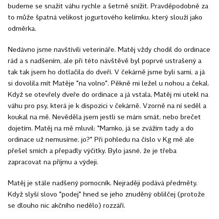
budeme se snažit váhu rychle a šetrně snížit. Pravděpodobně za
to může špatná velikost jogurtového kelímku, který slouží jako
odměrka.
Nedávno jsme navštívili veterináře. Matěj vždy chodil do ordinace
rád a s nadšením, ale při této návštěvě byl poprvé ustrašený a
tak tak jsem ho dotlačila do dveří. V čekárně jsme byli sami, a já
si dovolila mít Matěje "na volno". Pěkně mi ležel u nohou a čekal.
Když se otevřely dveře do ordinace a já vstala, Matěj mi utekl na
váhu pro psy, která je k dispozici v čekárně. Vzorně na ní seděl a
koukal na mě. Nevěděla jsem jestli se mám smát, nebo brečet
dojetím. Matěj na mě mluvil: "Mamko, já se zvážím tady a do
ordinace už nemusíme, jo?" Při pohledu na číslo v Kg mě ale
přešel smích a přepadly výčitky. Bylo jasné, že je třeba
zapracovat na příjmu a výdeji.
Matěj je stále nadšený pomocník. Nejraději podává předměty.
Když slyší slovo "podej" hned se jeho znuděný oblilčej (protože
se dlouho nic akčního nedělo) rozzáří.