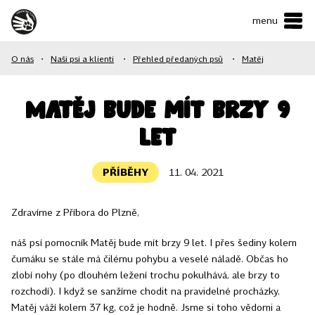
menu
ČESKY
•
ENGLISH
O nás
•
Naši psi a klienti
•
Přehled předaných psů
•
Matěj
O NÁS
NAŠE SLUŽBY
Matěj bude mít brzy 9
let
JAK MŮŽETE POMOCI?
KONTAKTY
PŘÍBĚHY
11. 04. 2021
Zdravíme z Příbora do Plzně,
E-shop
náš psí pomocník Matěj bude mít brzy 9 let. I přes šediny kolem
čumáku se stále má čilému pohybu a veselé náladě. Občas ho
Podpořit
zlobí nohy (po dlouhém ležení trochu pokulhává, ale brzy to
rozchodí). I když se sanžíme chodit na pravidelné procházky,
Matěj váží kolem 37 kg, což je hodně. Jsme si toho vědomi a