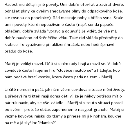
Radost mu dělají i jiné povely. Umí dobře otevírat a zavírat dveře,
odnášet plíny ke dveřím (nedáváme plíny do odpadkového koše,
ale rovnou do popelnice). Rád masíruje nohy a bříško syna. Stále
umí i povely, které nepoužíváme často (např. sundá papuče,
oblečení, dobře zvládá "vpravo a doleva") Je vidět, že vše má
dobře naučeno od štěněčího věku. Také rád vkládá předměty do
krabice. To využíváme při uklízení hraček, nebo hodí špinavé
prádlo do koše.
Matěj je veliký mazel. Děti si s ním rády hrají a mazlí se. V době
covidové často hrajeme hru "člověče nezlob se" a hádejte, kdo
nám podává hrací kostku, která často padá na zem - Matěj.
Určitě nemusím psát, jak nám všem covidova situace mění životy,
a především ti kteří mají doma děti ví, že je někdy potřeba mít o
pár ruk navíc, aby se vše zvládlo - Matěj si s touto situací poradil
po svém - protože občas zapomeneme nasypat granule, Matěj si
vezme kovovou misku do tlamy a přinese mi ji k nohám, koukne
na mě a já slyším: "Mamko?"