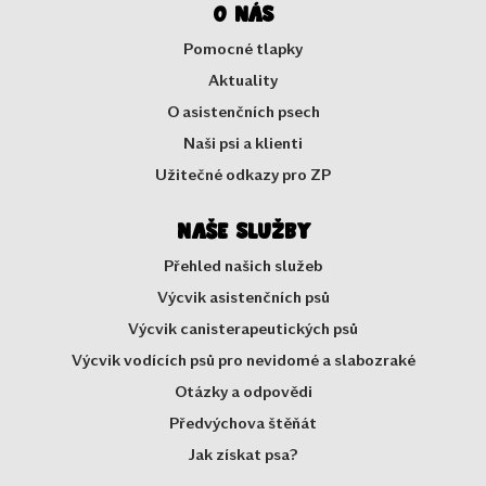
O nás
Pomocné tlapky
Aktuality
O asistenčních psech
Naši psi a klienti
Užitečné odkazy pro ZP
Naše služby
Přehled našich služeb
Výcvik asistenčních psů
Výcvik canisterapeutických psů
Výcvik vodících psů pro nevidomé a slabozraké
Otázky a odpovědi
Předvýchova štěňát
Jak získat psa?