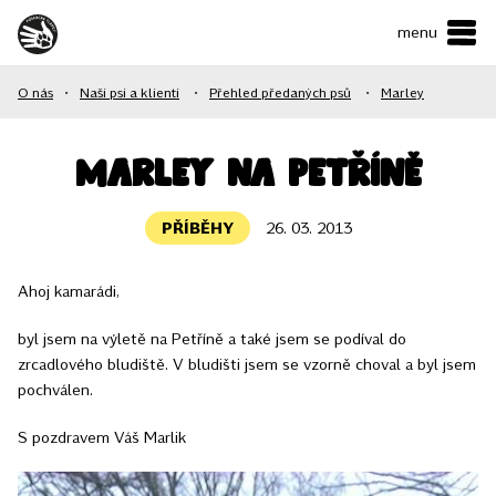
menu
ČESKY
•
ENGLISH
O nás
•
Naši psi a klienti
•
Přehled předaných psů
•
Marley
O NÁS
NAŠE SLUŽBY
Marley na Petříně
JAK MŮŽETE POMOCI?
PŘÍBĚHY
26. 03. 2013
KONTAKTY
Ahoj kamarádi,
E-shop
byl jsem na výletě na Petříně a také jsem se podíval do
zrcadlového bludiště. V bludišti jsem se vzorně choval a byl jsem
pochválen.
Podpořit
S pozdravem Váš Marlik