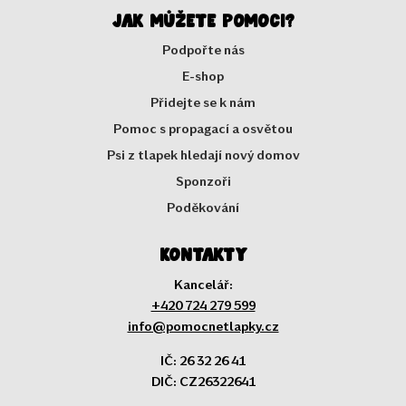
Jak můžete pomoci?
Podpořte nás
E-shop
Přidejte se k nám
Pomoc s propagací a osvětou
Psi z tlapek hledají nový domov
Sponzoři
Poděkování
Kontakty
Kancelář:
+420 724 279 599
info@pomocnetlapky.cz
IČ: 26 32 26 41
DIČ: CZ26322641