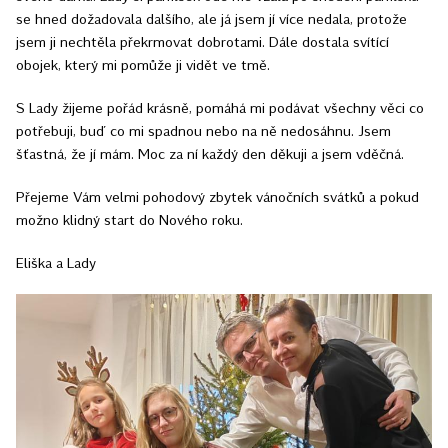
se hned dožadovala dalšího, ale já jsem jí více nedala, protože
jsem ji nechtěla překrmovat dobrotami. Dále dostala svítící
obojek, který mi pomůže ji vidět ve tmě.
S Lady žijeme pořád krásně, pomáhá mi podávat všechny věci co
potřebuji, buď co mi spadnou nebo na ně nedosáhnu. Jsem
šťastná, že jí mám. Moc za ní každý den děkuji a jsem vděčná.
Přejeme Vám velmi pohodový zbytek vánočních svátků a pokud
možno klidný start do Nového roku.
Eliška a Lady