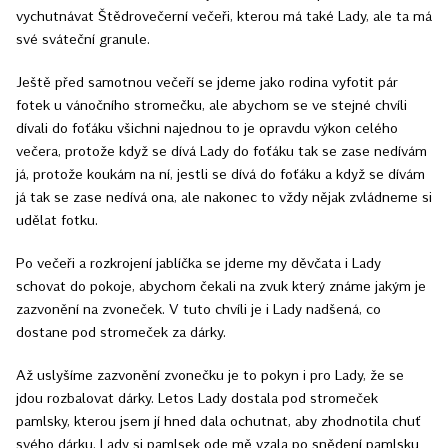
vychutnávat Štědrovečerní večeři, kterou má také Lady, ale ta má
své sváteční granule.
Ještě před samotnou večeří se jdeme jako rodina vyfotit pár
fotek u vánočního stromečku, ale abychom se ve stejné chvíli
dívali do foťáku všichni najednou to je opravdu výkon celého
večera, protože když se dívá Lady do foťáku tak se zase nedívám
já, protože koukám na ní, jestli se dívá do foťáku a když se dívám
já tak se zase nedívá ona, ale nakonec to vždy nějak zvládneme si
udělat fotku.
Po večeři a rozkrojení jablíčka se jdeme my děvčata i Lady
schovat do pokoje, abychom čekali na zvuk který známe jakým je
zazvonění na zvoneček. V tuto chvíli je i Lady nadšená, co
dostane pod stromeček za dárky.
Až uslyšíme zazvonění zvonečku je to pokyn i pro Lady, že se
jdou rozbalovat dárky. Letos Lady dostala pod stromeček
pamlsky, kterou jsem jí hned dala ochutnat, aby zhodnotila chuť
svého dárku. Lady si pamlsek ode mě vzala po snědení pamlsku