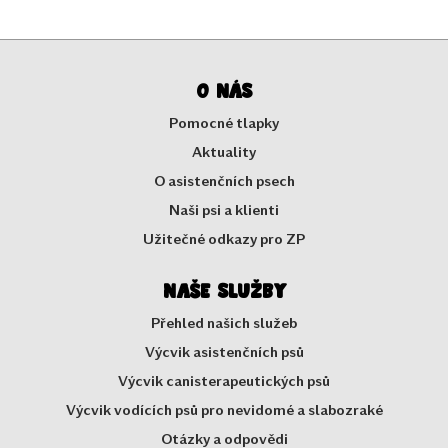
O nás
Pomocné tlapky
Aktuality
O asistenčních psech
Naši psi a klienti
Užitečné odkazy pro ZP
Naše služby
Přehled našich služeb
Výcvik asistenčních psů
Výcvik canisterapeutických psů
Výcvik vodících psů pro nevidomé a slabozraké
Otázky a odpovědi