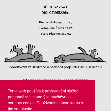
IČ: 26 32 26 41
DIČ: CZ26322641
Pomocné tlapky o. p. s.,
Svatopluka Čecha 1412,
Starý Plzenec 332 02
Poděkování za ilustrace a podporu projektu Pavlu Benešovi
Informace o zpracování osobních údajů
Sledujte nás:
Tento web používá k poskytování služeb,
personalizaci a analýze návštěvnosti
soubory cookie. Používáním tohoto webu s
tím souhlasíte