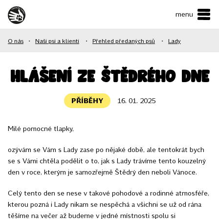
menu
ČESKY
•
ENGLISH
O nás
•
Naši psi a klienti
•
Přehled předaných psů
•
Lady
O NÁS
NAŠE SLUŽBY
Hlášení ze Štědrého dne
JAK MŮŽETE POMOCI?
PŘÍBĚHY
16. 01. 2025
KONTAKTY
Milé pomocné tlapky,
E-shop
ozývám se Vám s Lady zase po nějaké době, ale tentokrát bych
se s Vámi chtěla podělit o to, jak s Lady trávíme tento kouzelný
den v roce, kterým je samozřejmě Štědrý den neboli Vánoce.
Podpořit
Celý tento den se nese v takové pohodové a rodinné atmosféře,
kterou pozná i Lady nikam se nespěchá a všichni se už od rána
těšíme na večer až budeme v jedné místnosti spolu si