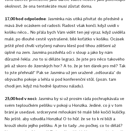
okolnost, že ona tentokráte musí zůstat doma.
17,00 hod odpoledne
: Jasmínka nás utíká přivítat do předsíně a
mává živě ocáskem od radosti. Radost však končí, když uvidí v
košíku něco… No přála bych Vám vidět ten její výraz, když uviděla
malé, po dlouhé cestě vystrašené, bílé koťátko v košíku. Ocásek
ještě před chvílí vztyčený nahoru klesl pod tíhou zděšení až
úplně na zem. Jasmína pozdvihla oči v sloup a jako by nám
důrazně řekla: „no to si děláte legraci, že jste pro něco takového
jeli až skoro do Jizerských hor? A to, že je ten dárek pro mě? Tak
to jste přehnali!“ Pak se Jasmína už jen uraženě „odšourala“ do
obývacího pokoje a lehla si pod konferenční stůl, (pozn. tam
chodí jen, když má hodně špatnou náladu).
23,00 hod v noci:
Jasmína by si už prosím ráda pochrupkávala ve
svém teploučkém pelíšku v pokoji u Honzíka. Jediné, co ji v tom
brání je usedavé, srdceryvné mňoukání té malé bílé kočičí kuličky.
No ještě, aby vzbudila Honzíka! O to hůř, že se to k ní blíží a
krouží okolo jejího pelíšku. A je to tady: „no počkej, co to děláš?