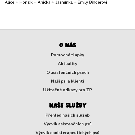
Alice + Honzík + Anička + Jasmínka + Emily Binderovi
O nás
Pomocné tlapky
Aktuality
O asistenčních psech
Naši psi a klienti
Užitečné odkazy pro ZP
Naše služby
Přehled našich služeb
Výcvik asistenčních psů
Výcvik canisterapeutických psů