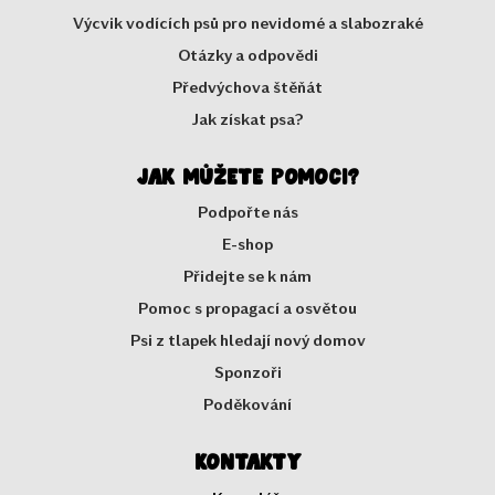
Výcvik vodících psů pro nevidomé a slabozraké
Otázky a odpovědi
Předvýchova štěňát
Jak získat psa?
Jak můžete pomoci?
Podpořte nás
E-shop
Přidejte se k nám
Pomoc s propagací a osvětou
Psi z tlapek hledají nový domov
Sponzoři
Poděkování
Kontakty