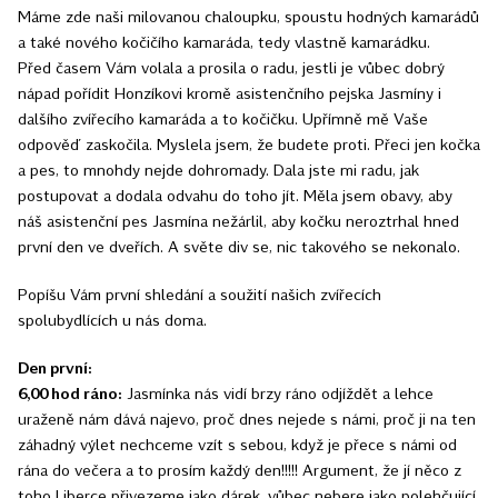
Máme zde naši milovanou chaloupku, spoustu hodných kamarádů
a také nového kočičího kamaráda, tedy vlastně kamarádku.
Před časem Vám volala a prosila o radu, jestli je vůbec dobrý
nápad pořídit Honzíkovi kromě asistenčního pejska Jasmíny i
dalšího zvířecího kamaráda a to kočičku. Upřímně mě Vaše
odpověď zaskočila. Myslela jsem, že budete proti. Přeci jen kočka
a pes, to mnohdy nejde dohromady. Dala jste mi radu, jak
postupovat a dodala odvahu do toho jít. Měla jsem obavy, aby
náš asistenční pes Jasmína nežárlil, aby kočku neroztrhal hned
první den ve dveřích. A světe div se, nic takového se nekonalo.
Popíšu Vám první shledání a soužití našich zvířecích
spolubydlících u nás doma.
Den první:
6,00 hod ráno:
Jasmínka nás vidí brzy ráno odjíždět a lehce
uraženě nám dává najevo, proč dnes nejede s námi, proč ji na ten
záhadný výlet nechceme vzít s sebou, když je přece s námi od
rána do večera a to prosím každý den!!!!! Argument, že jí něco z
toho Liberce přivezeme jako dárek, vůbec nebere jako polehčující