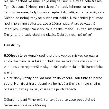
Ne, ne, nechoď ke mně! To je můj pelíšek! Ale ty se celá třeseš!
Ty máš strach? Neboj, no tak pojď si tedy lehnout za mnou.
Lehni si ke mně, tady budeš v teple. Tak, vidíš, už je to lepší, viď?
Ničeho se neboj, tady se budeš mít dobře. Naši páníčci jsou moc
hodní, je s nimi velká legrace a žádná nuda. A jak se vlastně
jmenuješ? Emily? No vidíš, to je hezké jméno. Tak teď už spinkej
Emily, ráno ti tady všechno ukážu. Dobrou noc... :o) :o) :o)
Den druhý:
8,00 hod ráno:
Honzík sedí u stolu s velkou miskou cereálií a
snídá. Jasmína už si také pochutnává ze své plné misky a hned
vedle ní, z té nejmenší misky „baští“ naše malá kočičí kamarádka
Emily.
Od té doby, každý den, od rána až do večera, jsou tihle tři pořád
spolu. Honzík si hraje, Jasmínka ho hlídá a Emily si hraje s jejím
ocáskem, tahá ji za uši, vozí se na jejích zádech...
Děkujeme paní Pirnerová, tentokrát se to zase povedlo! :o)
Srdečně zdravíme z Moravy!