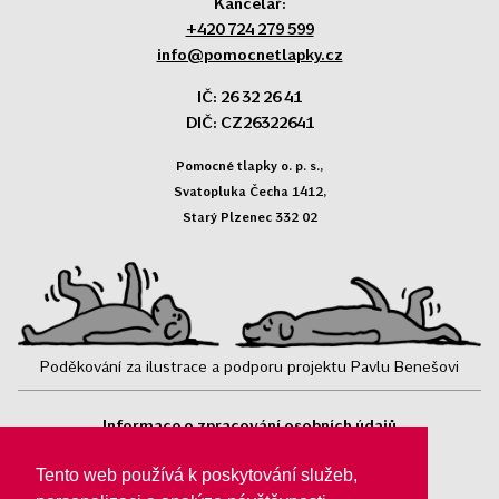
Kancelář:
+420 724 279 599
info@pomocnetlapky.cz
IČ: 26 32 26 41
DIČ: CZ26322641
Pomocné tlapky o. p. s.,
Svatopluka Čecha 1412,
Starý Plzenec 332 02
Poděkování za ilustrace a podporu projektu Pavlu Benešovi
Informace o zpracování osobních údajů
Sledujte nás:
Tento web používá k poskytování služeb,