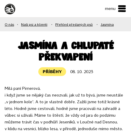
menu
ČESKY
•
ENGLISH
O nás
•
Naši psi a klienti
•
Přehled předaných psů
•
Jasmína
O NÁS
NAŠE SLUŽBY
Jasmína a chlupaté
překvapení
JAK MŮŽETE POMOCI?
KONTAKTY
PŘÍBĚHY
08. 10. 2023
Milá paní Pirnerová,
E-shop
i když jsme se nějaký čas neozvali, jak už to bývá, jsme neustále
„v jednom kole“. A to je vlastně dobře. Zažili jsme totiž krásné
Podpořit
léto. Hodně jsme cestovali, hodně jsme pracovali na zahradě a
vůbec si užívali. Máme to štěstí, že vždy od jara do podzimu
můžeme trávit čas v podhůří Jeseníků, v Loučné nad Desnou,
v klidu na vesnici, blízko lesa, v přírodě, jednoduše mimo město.