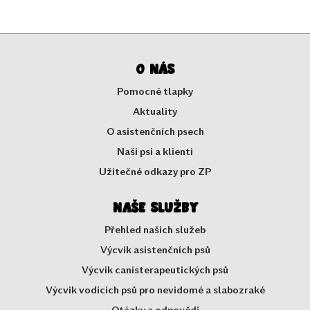
O nás
Pomocné tlapky
Aktuality
O asistenčních psech
Naši psi a klienti
Užitečné odkazy pro ZP
Naše služby
Přehled našich služeb
Výcvik asistenčních psů
Výcvik canisterapeutických psů
Výcvik vodících psů pro nevidomé a slabozraké
Otázky a odpovědi