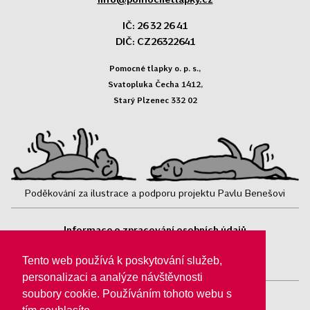
IČ: 26 32 26 41
DIČ: CZ26322641
Pomocné tlapky o. p. s.,
Svatopluka Čecha 1412,
Starý Plzenec 332 02
Poděkování za ilustrace a podporu projektu Pavlu Benešovi
Informace o zpracování osobních údajů
Sledujte nás:
Tento web používá k poskytování služeb,
personalizaci a analýze návštěvnosti
soubory cookie. Používáním tohoto webu s