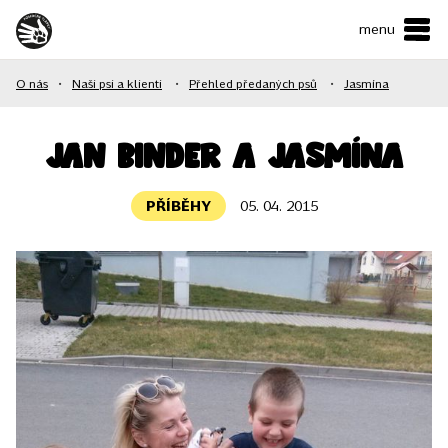
menu
ČESKY
•
ENGLISH
O nás
•
Naši psi a klienti
•
Přehled předaných psů
•
Jasmína
O NÁS
NAŠE SLUŽBY
Jan Binder a Jasmína
JAK MŮŽETE POMOCI?
PŘÍBĚHY
05. 04. 2015
KONTAKTY
E-shop
Podpořit