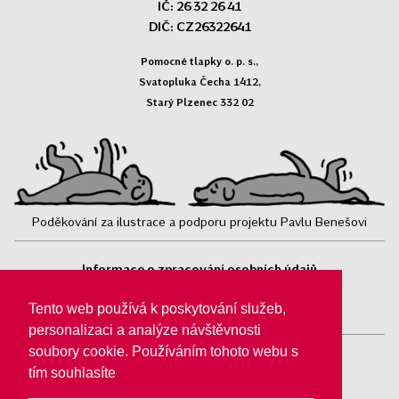
IČ: 26 32 26 41
DIČ: CZ26322641
Pomocné tlapky o. p. s.,
Svatopluka Čecha 1412,
Starý Plzenec 332 02
Poděkování za ilustrace a podporu projektu Pavlu Benešovi
Informace o zpracování osobních údajů
Sledujte nás:
Tento web používá k poskytování služeb,
personalizaci a analýze návštěvnosti
soubory cookie. Používáním tohoto webu s
tím souhlasíte