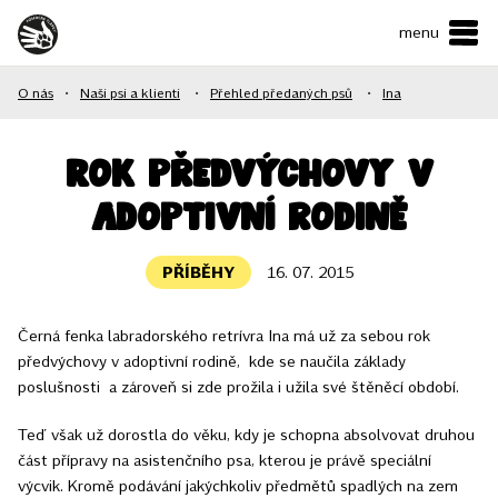
menu
ČESKY
•
ENGLISH
O nás
•
Naši psi a klienti
•
Přehled předaných psů
•
Ina
O NÁS
NAŠE SLUŽBY
Rok předvýchovy v
adoptivní rodině
JAK MŮŽETE POMOCI?
KONTAKTY
PŘÍBĚHY
16. 07. 2015
Černá fenka labradorského retrívra Ina má už za sebou rok
E-shop
předvýchovy v adoptivní rodině, kde se naučila základy
poslušnosti a zároveň si zde prožila i užila své štěněcí období.
Podpořit
Teď však už dorostla do věku, kdy je schopna absolvovat druhou
část přípravy na asistenčního psa, kterou je právě speciální
výcvik. Kromě podávání jakýchkoliv předmětů spadlých na zem