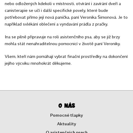
nebo odložených kdekoli v místnosti, otvírání i zavírání dveří a
canisterapie se učí i další specifické povely, které bude
potřebovat přímo její nová panička, paní Veronika Šimonová. Je to
například svlékání oblečení a vyndavání prádla z pračky.
Ina se pilně připravuje na roli asistenčního psa, aby se již brzy
mohla stát nenahraditelnou pomocnicí v životě paní Veroniky.
Všem, kteří nám pomáhají vybrat finační prostředky na dokončení
jejího výcviku mnohokrát děkujeme.
O nás
Pomocné tlapky
Aktuality
O asistenčních psech