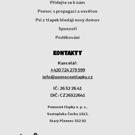
Přidejte se k nám
Pomoc s propagací a osvětou
Psi z tlapek hledají nový domov
Sponzoři
Poděkování
Kontakty
Kancelář:
+420 724 279 599
info@pomocnetlapky.cz
IČ: 26 32 26 41
DIČ: CZ26322641
Pomocné tlapky o. p. s.,
Svatopluka Čecha 1412,
Starý Plzenec 332 02