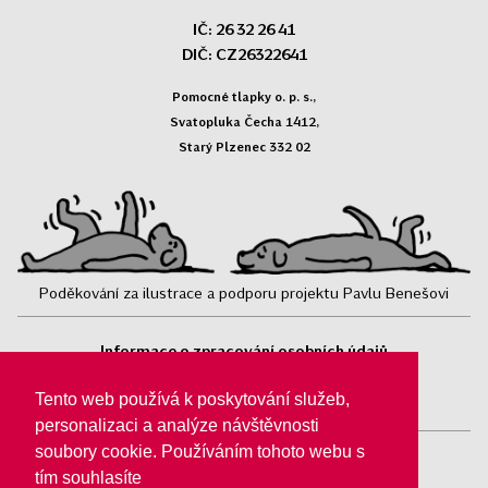
IČ: 26 32 26 41
DIČ: CZ26322641
Pomocné tlapky o. p. s.,
Svatopluka Čecha 1412,
Starý Plzenec 332 02
Poděkování za ilustrace a podporu projektu Pavlu Benešovi
Informace o zpracování osobních údajů
Sledujte nás:
Tento web používá k poskytování služeb,
personalizaci a analýze návštěvnosti
soubory cookie. Používáním tohoto webu s
tím souhlasíte