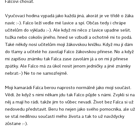
Falcovi chovat.
Vyučovací hodina vypadá jako každá jiná, akorát je ve třídě o žáka
navíc :-). Falco leží vedle mé lavice a spí. Občas tedy i chrápe
učitelům do výkladu :-). Ale když mi něco z lavice upadne sešit,
tužka nebo cokoliv jiného, hned se vzbudí a ochotně mi to podá.
Také někdy nosí učitelům mojí žákovskou knížku. Když mu jí dám
do tlamy a učitelé ho zavolají Falco žákovskou přinese. No a když
mi zapíšou známku tak Falca zase zavolám já a on mi jí přinese
zpátky. Ale Falco má za úkol nosit jenom jedničky a jiné známky
nebrat:-) Ne to ne samozřejmě.
Moji kamarádi Falca berou naprosto normálně jako mojí součást.
Vědí, že když s nimi někam jdu tak Falco půjde s námi. Zvykli si na
něj a mají ho rádi, takže jim to vůbec nevadí. Život bez Falca si už
nedovedu představit. Beru ho nejen jako svého pomocníka, ale už
se stal nedílnou součastí mého života a tak to už navždycky
zůstane :-).