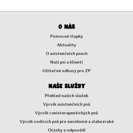
O nás
Pomocné tlapky
Aktuality
O asistenčních psech
Naši psi a klienti
Užitečné odkazy pro ZP
Naše služby
Přehled našich služeb
Výcvik asistenčních psů
Výcvik canisterapeutických psů
Výcvik vodících psů pro nevidomé a slabozraké
Otázky a odpovědi