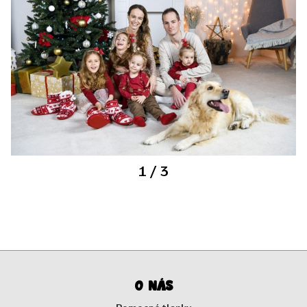
1
/ 3
O nás