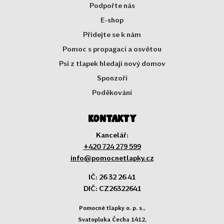
Podpořte nás
E-shop
Přidejte se k nám
Pomoc s propagací a osvětou
Psi z tlapek hledají nový domov
Sponzoři
Poděkování
Kontakty
Kancelář:
+420 724 279 599
info@pomocnetlapky.cz
IČ: 26 32 26 41
DIČ: CZ26322641
Pomocné tlapky o. p. s.,
Svatopluka Čecha 1412,