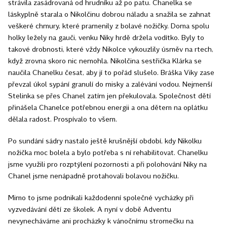
strávila zasádrovaná od hrudníku až po patu. Chanelka se
láskyplně starala o Nikolčinu dobrou náladu a snažila se zahnat
veškeré chmury, které pramenily z bolavé nožičky. Doma spolu
holky ležely na gauči, venku Niky hrdě držela vodítko. Byly to
takové drobnosti, které vždy Nikolce vykouzlily úsměv na rtech,
když zrovna skoro nic nemohla. Nikolčina sestřička Klárka se
naučila Chanelku česat, aby jí to pořád slušelo. Bráška Viky zase
převzal úkol sypání granulí do misky a zalévání vodou. Nejmenší
Stelinka se přes Chanel zatím jen překulovala. Společnost dětí
přinášela Chanelce potřebnou energii a ona dětem na oplátku
dělala radost. Prospívalo to všem.
Po sundání sádry nastalo ještě krušnější období, kdy Nikolku
nožička moc bolela a bylo potřeba s ní rehabilitovat. Chanelku
jsme využili pro rozptýlení pozornosti a při polohování Niky na
Chanel jsme nenápadně protahovali bolavou nožičku.
Mimo to jsme podnikali každodenní společné vycházky při
vyzvedávání dětí ze školek. A nyní v době Adventu
nevynecháváme ani procházky k vánočnímu stromečku na