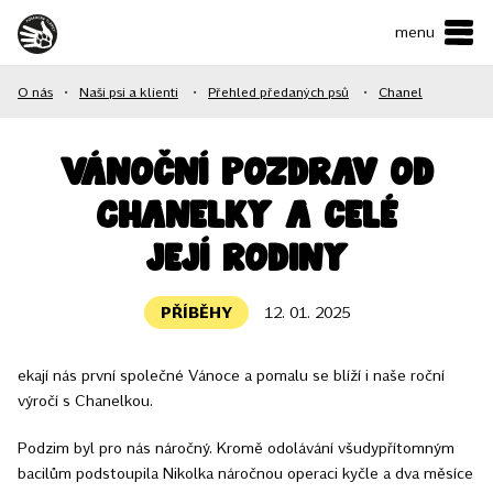
menu
ČESKY
•
ENGLISH
O nás
•
Naši psi a klienti
•
Přehled předaných psů
•
Chanel
O NÁS
NAŠE SLUŽBY
Vánoční pozdrav od
Chanelky a celé
JAK MŮŽETE POMOCI?
její rodiny
KONTAKTY
PŘÍBĚHY
12. 01. 2025
E-shop
ekají nás první společné Vánoce a pomalu se blíží i naše roční
výročí s Chanelkou.
Podpořit
Podzim byl pro nás náročný. Kromě odolávání všudypřítomným
bacilům podstoupila Nikolka náročnou operaci kyčle a dva měsíce