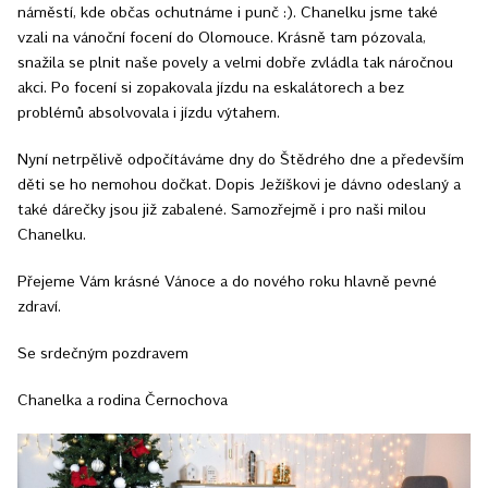
náměstí, kde občas ochutnáme i punč :). Chanelku jsme také
vzali na vánoční focení do Olomouce. Krásně tam pózovala,
snažila se plnit naše povely a velmi dobře zvládla tak náročnou
akci. Po focení si zopakovala jízdu na eskalátorech a bez
problémů absolvovala i jízdu výtahem.
Nyní netrpělivě odpočítáváme dny do Štědrého dne a především
děti se ho nemohou dočkat. Dopis Ježíškovi je dávno odeslaný a
také dárečky jsou již zabalené. Samozřejmě i pro naši milou
Chanelku.
Přejeme Vám krásné Vánoce a do nového roku hlavně pevné
zdraví.
Se srdečným pozdravem
Chanelka a rodina Černochova