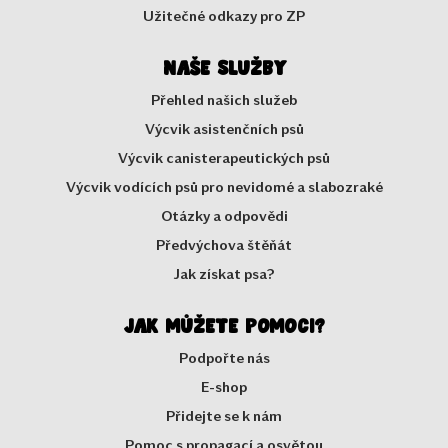
Užitečné odkazy pro ZP
Naše služby
Přehled našich služeb
Výcvik asistenčních psů
Výcvik canisterapeutických psů
Výcvik vodících psů pro nevidomé a slabozraké
Otázky a odpovědi
Předvýchova štěňát
Jak získat psa?
Jak můžete pomoci?
Podpořte nás
E-shop
Přidejte se k nám
Pomoc s propagací a osvětou