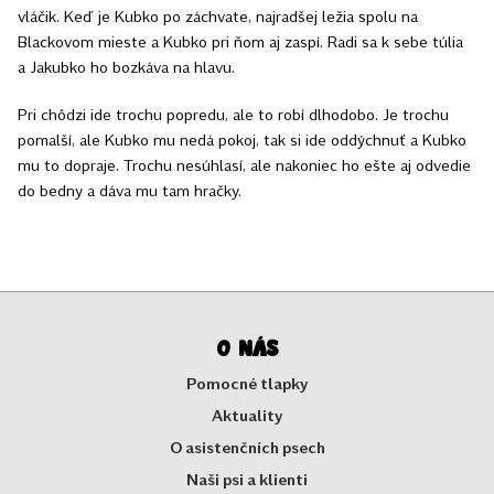
vláčik. Keď je Kubko po záchvate, najradšej ležia spolu na
Blackovom mieste a Kubko pri ňom aj zaspí. Radi sa k sebe túlia
a Jakubko ho bozkáva na hlavu.
Pri chôdzi ide trochu popredu, ale to robí dlhodobo. Je trochu
pomalší, ale Kubko mu nedá pokoj, tak si ide oddýchnuť a Kubko
mu to dopraje. Trochu nesúhlasí, ale nakoniec ho ešte aj odvedie
do bedny a dáva mu tam hračky.
O nás
Pomocné tlapky
Aktuality
O asistenčních psech
Naši psi a klienti