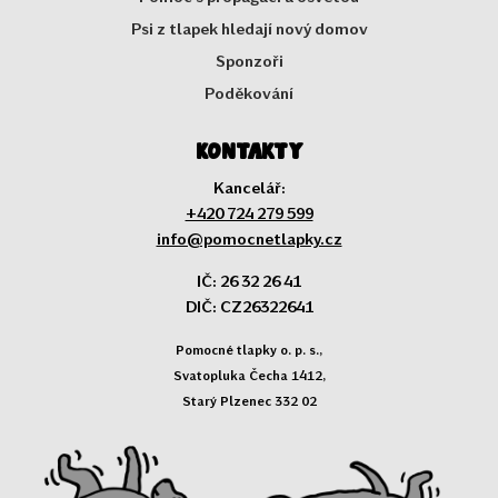
Psi z tlapek hledají nový domov
Sponzoři
Poděkování
Kontakty
Kancelář:
+420 724 279 599
info@pomocnetlapky.cz
IČ: 26 32 26 41
DIČ: CZ26322641
Pomocné tlapky o. p. s.,
Svatopluka Čecha 1412,
Starý Plzenec 332 02