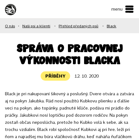
menu
ČESKY
•
ENGLISH
O nás
•
Naši psi a klienti
•
Přehled předaných psů
•
Black
O NÁS
NAŠE SLUŽBY
Správa o pracovnej
výkonnosti Blacka
JAK MŮŽETE POMOCI?
KONTAKTY
PŘÍBĚHY
12. 10. 2020
Black je pri nakupovaní šikovný a poslušný. Dvere otvára a zatvára
E-shop
aj na pokyn Jakubka. Rád nosí použitú Kubkovu plienku a ďalšie
veci na pokyn, ako topánky, padnuté kľúče, podáva mi prádlo do
Podpořit
práčky. Jakubkovi nosí loptičku pod dozorom rodičov. Na pokyn
zostaň občas neposlúcha, pretože ho Kubko volá k sebe, ak sa
trochu vzdialim. Black robí spoločnosť Kubkovi aj pri hre, leží pri
ňom a najradšej mu búra vláčikovú dráhu, keď naháňa ňufáčikom