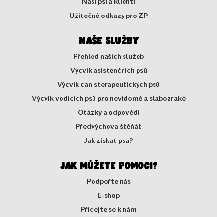
Naši psi a klienti
Užitečné odkazy pro ZP
Naše služby
Přehled našich služeb
Výcvik asistenčních psů
Výcvik canisterapeutických psů
Výcvik vodících psů pro nevidomé a slabozraké
Otázky a odpovědi
Předvýchova štěňát
Jak získat psa?
Jak můžete pomoci?
Podpořte nás
E-shop
Přidejte se k nám