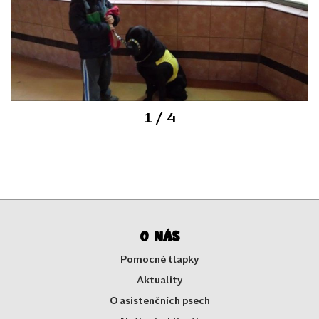
1
/ 4
O nás
Pomocné tlapky
Aktuality
O asistenčních psech