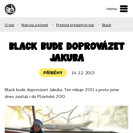
menu
ČESKY
•
ENGLISH
O nás
•
Naši psi a klienti
•
Přehled předaných psů
•
Black
O NÁS
NAŠE SLUŽBY
Black bude doprovázet
Jakuba
JAK MŮŽETE POMOCI?
KONTAKTY
PŘÍBĚHY
14. 12. 2013
Black bude doprovázet Jakuba. Ten miluje ZOO a proto jsme
E-shop
dnes zavítali i do Plzeňské ZOO.
Podpořit