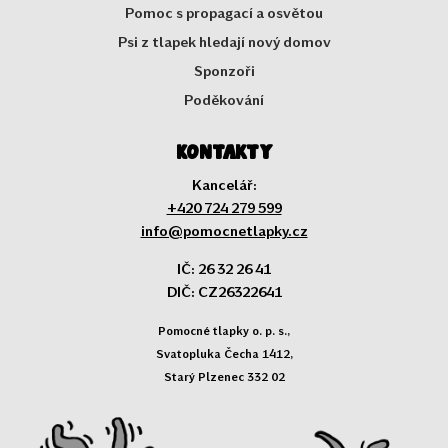
Pomoc s propagací a osvětou
Psi z tlapek hledají nový domov
Sponzoři
Poděkování
Kontakty
Kancelář:
+420 724 279 599
info@pomocnetlapky.cz
IČ: 26 32 26 41
DIČ: CZ26322641
Pomocné tlapky o. p. s.,
Svatopluka Čecha 1412,
Starý Plzenec 332 02