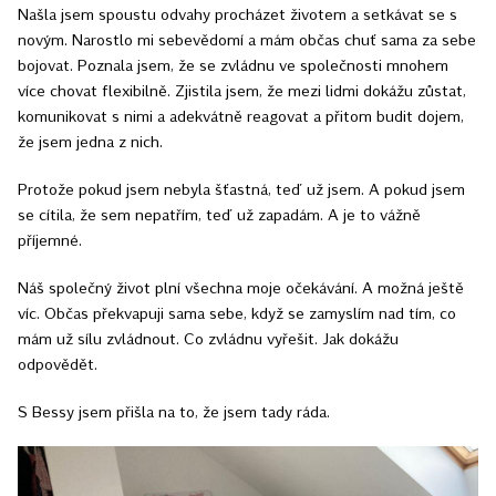
Našla jsem spoustu odvahy procházet životem a setkávat se s
novým. Narostlo mi sebevědomí a mám občas chuť sama za sebe
bojovat. Poznala jsem, že se zvládnu ve společnosti mnohem
více chovat flexibilně. Zjistila jsem, že mezi lidmi dokážu zůstat,
komunikovat s nimi a adekvátně reagovat a přitom budit dojem,
že jsem jedna z nich.
Protože pokud jsem nebyla šťastná, teď už jsem. A pokud jsem
se cítila, že sem nepatřím, teď už zapadám. A je to vážně
příjemné.
Náš společný život plní všechna moje očekávání. A možná ještě
víc. Občas překvapuji sama sebe, když se zamyslím nad tím, co
mám už sílu zvládnout. Co zvládnu vyřešit. Jak dokážu
odpovědět.
S Bessy jsem přišla na to, že jsem tady ráda.