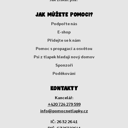
Jak můžete pomoci?
Podpořte nás
E-shop
Přidejte se k nám
Pomoc s propagací a osvětou
Psi z tlapek hledají nový domov
Sponzoři
Poděkování
Kontakty
Kancelář:
+420 724 279 599
info@pomocnetlapky.cz
IČ: 26 32 26 41