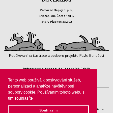
DIČ: CZ26322641
Pomocné tlapky o. p. s.,
Svatopluka Čecha 1412,
Starý Plzenec 332 02
Poděkování za ilustrace a podporu projektu Pavlu Benešovi
Informace o zpracování osobních údajů
Sledujte nás:
Tento web používá k poskytování služeb,
personalizaci a analýze návštěvnosti
soubory cookie. Používáním tohoto webu s
tím souhlasíte
Pomocné tlapky o. p. s.® jsou registrovány v obchodním rejstříku v
Souhlasím