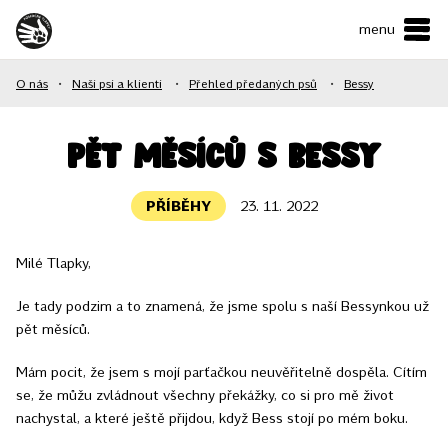
menu
ČESKY
•
ENGLISH
O nás
•
Naši psi a klienti
•
Přehled předaných psů
•
Bessy
O NÁS
NAŠE SLUŽBY
Pět měsíců s Bessy
JAK MŮŽETE POMOCI?
PŘÍBĚHY
23. 11. 2022
KONTAKTY
Milé Tlapky,
E-shop
Je tady podzim a to znamená, že jsme spolu s naší Bessynkou už
pět měsíců.
Podpořit
Mám pocit, že jsem s mojí parťačkou neuvěřitelně dospěla. Cítím
se, že můžu zvládnout všechny překážky, co si pro mě život
nachystal, a které ještě přijdou, když Bess stojí po mém boku.