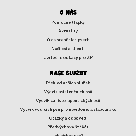
O nás
Pomocné tlapky
Aktuality
O asistenčních psech
Naši psi a klienti
Užitečné odkazy pro ZP
Naše služby
Přehled našich služeb
Výcvik asistenčních psů
Výcvik canisterapeutických psů
Výcvik vodících psů pro nevidomé a slabozraké
Otázky a odpovědi
Předvýchova štěňát
Jak získat psa?