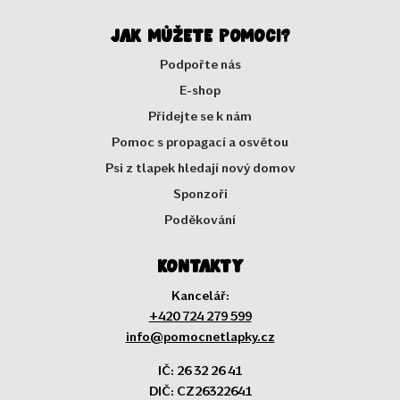
Jak můžete pomoci?
Podpořte nás
E-shop
Přidejte se k nám
Pomoc s propagací a osvětou
Psi z tlapek hledají nový domov
Sponzoři
Poděkování
Kontakty
Kancelář:
+420 724 279 599
info@pomocnetlapky.cz
IČ: 26 32 26 41
DIČ: CZ26322641