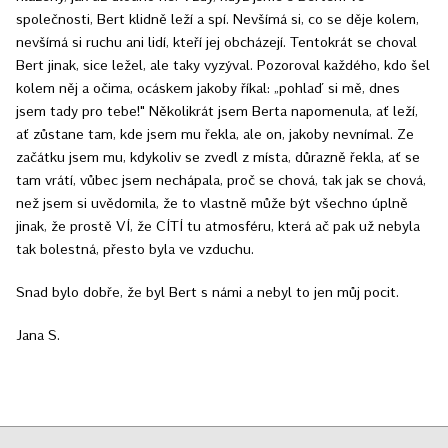
společnosti, Bert klidně leží a spí. Nevšímá si, co se děje kolem,
nevšímá si ruchu ani lidí, kteří jej obcházejí. Tentokrát se choval
Bert jinak, sice ležel, ale taky vyzýval. Pozoroval každého, kdo šel
kolem něj a očima, ocáskem jakoby říkal: „pohlaď si mě, dnes
jsem tady pro tebe!" Několikrát jsem Berta napomenula, ať leží,
ať zůstane tam, kde jsem mu řekla, ale on, jakoby nevnímal. Ze
začátku jsem mu, kdykoliv se zvedl z místa, důrazně řekla, ať se
tam vrátí, vůbec jsem nechápala, proč se chová, tak jak se chová,
než jsem si uvědomila, že to vlastně může být všechno úplně
jinak, že prostě VÍ, že CÍTÍ tu atmosféru, která ač pak už nebyla
tak bolestná, přesto byla ve vzduchu.
Snad bylo dobře, že byl Bert s námi a nebyl to jen můj pocit.
Jana S.