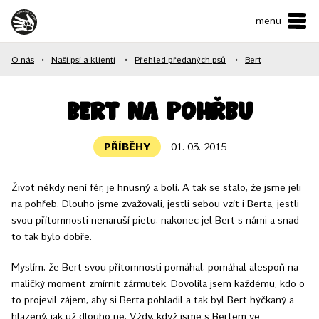
menu
ČESKY
•
ENGLISH
O nás
•
Naši psi a klienti
•
Přehled předaných psů
•
Bert
O NÁS
NAŠE SLUŽBY
Bert na pohřbu
JAK MŮŽETE POMOCI?
PŘÍBĚHY
01. 03. 2015
KONTAKTY
Život někdy není fér, je hnusný a bolí. A tak se stalo, že jsme jeli
na pohřeb. Dlouho jsme zvažovali, jestli sebou vzít i Berta, jestli
E-shop
svou přítomnosti nenaruší pietu, nakonec jel Bert s námi a snad
to tak bylo dobře.
Podpořit
Myslím, že Bert svou přítomnosti pomáhal, pomáhal alespoň na
maličký moment zmírnit zármutek. Dovolila jsem každému, kdo o
to projevil zájem, aby si Berta pohladil a tak byl Bert hýčkaný a
hlazený, jak už dlouho ne. Vždy, když jsme s Bertem ve