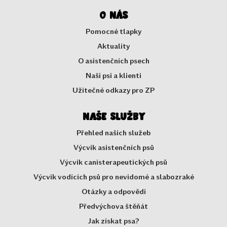
O nás
Pomocné tlapky
Aktuality
O asistenčních psech
Naši psi a klienti
Užitečné odkazy pro ZP
Naše služby
Přehled našich služeb
Výcvik asistenčních psů
Výcvik canisterapeutických psů
Výcvik vodících psů pro nevidomé a slabozraké
Otázky a odpovědi
Předvýchova štěňát
Jak získat psa?