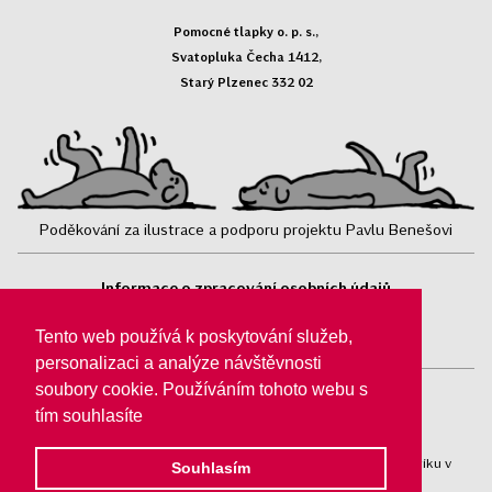
Pomocné tlapky o. p. s.,
Svatopluka Čecha 1412,
Starý Plzenec 332 02
Poděkování za ilustrace a podporu projektu Pavlu Benešovi
Informace o zpracování osobních údajů
Sledujte nás:
Tento web používá k poskytování služeb,
personalizaci a analýze návštěvnosti
soubory cookie. Používáním tohoto webu s
tím souhlasíte
Pomocné tlapky o. p. s.® jsou registrovány v obchodním rejstříku v
Souhlasím
Plzni, oddíl O/44.