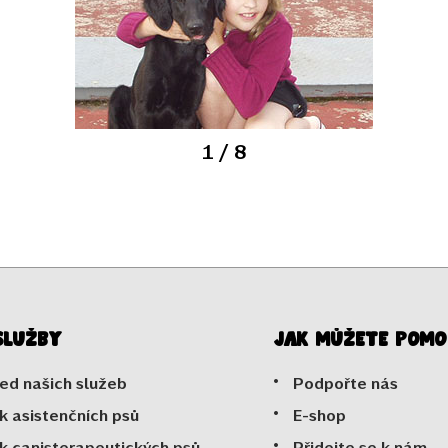
1
/ 8
služby
Jak můžete pomo
ed našich služeb
Podpořte nás
k asistenčních psů
E-shop
k canisterapeutických psů
Přidejte se k nám