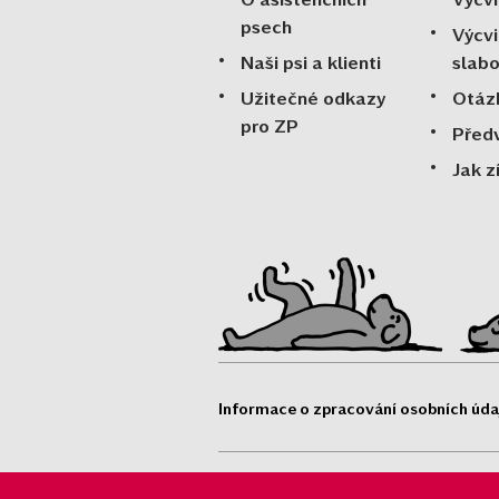
psech
Výcvi
Naši psi a klienti
slab
Užitečné odkazy
Otáz
pro ZP
Před
Jak z
Informace o zpracování osobních úda
Pomocné tlapky o. p. s.® jsou re