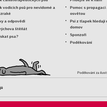
k vodících psů pro nevidomé a
Pomoc s propagací 
ozraké
osvětou
ky a odpovědi
Psi z tlapek hledají
domov
výchova štěňát
Sponzoři
ískat psa?
Poděkování
Poděkování za ilus
jů
gistrovány v obchodním rejstříku v Plzni, oddíl O/44.