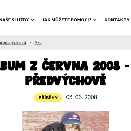
NAŠE SLUŽBY
JAK MŮŽETE POMOCI?
KONTAKTY
předaných psů
•
Axa
lbum z června 2008 -
předvýchově
03. 06. 2008
PŘÍBĚHY