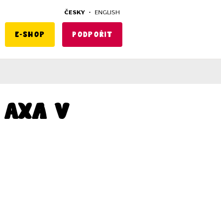
ČESKY
•
ENGLISH
E-shop
Podpořit
 Axa v