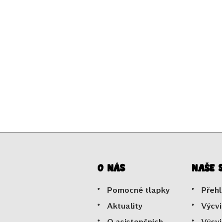
O nás
Naše 
Pomocné tlapky
Přehl
Aktuality
Výcvi
O asistenčních
Výcvi