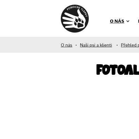
O NÁS
O nás
•
Naši psi a klienti
•
Přehled 
Fotoa