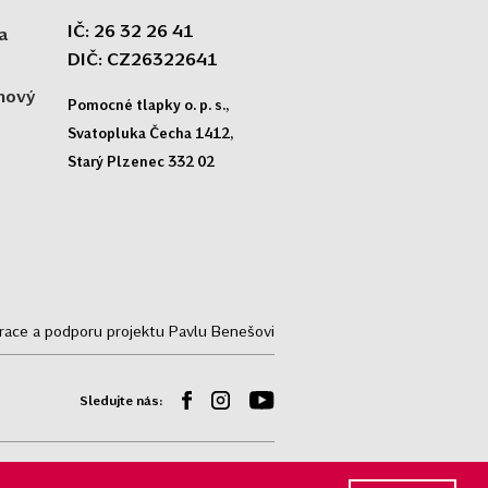
IČ: 26 32 26 41
a
DIČ: CZ26322641
 nový
Pomocné tlapky o. p. s.,
Svatopluka Čecha 1412,
Starý Plzenec 332 02
trace a podporu projektu Pavlu Benešovi
Sledujte nás:
© Pomocné tlapky o.p.s, 2009 - 2026