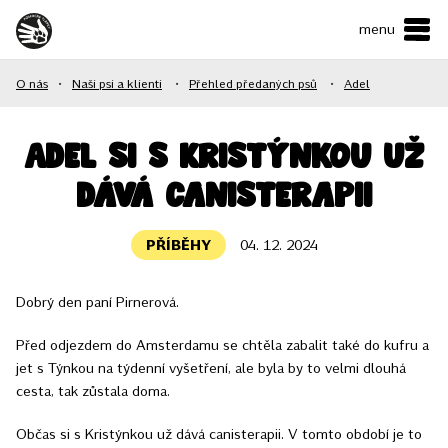
menu
ČESKY
•
ENGLISH
O nás
•
Naši psi a klienti
•
Přehled předaných psů
•
Adel
O NÁS
NAŠE SLUŽBY
Adel si s Kristýnkou už
dává canisterapii
JAK MŮŽETE POMOCI?
KONTAKTY
PŘÍBĚHY
04. 12. 2024
Dobrý den paní Pirnerová.
E-shop
Před odjezdem do Amsterdamu se chtěla zabalit také do kufru a
jet s Týnkou na týdenní vyšetření, ale byla by to velmi dlouhá
Podpořit
cesta, tak zůstala doma.
Občas si s Kristýnkou už dává canisterapii. V tomto období je to