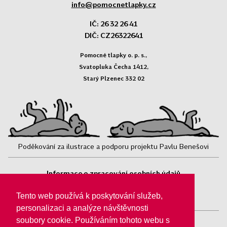
info@pomocnetlapky.cz
IČ: 26 32 26 41
DIČ: CZ26322641
Pomocné tlapky o. p. s.,
Svatopluka Čecha 1412,
Starý Plzenec 332 02
Poděkování za ilustrace a podporu projektu Pavlu Benešovi
Informace o zpracování osobních údajů
Sledujte nás:
Tento web používá k poskytování služeb,
personalizaci a analýze návštěvnosti
soubory cookie. Používáním tohoto webu s