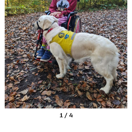
1
/ 4