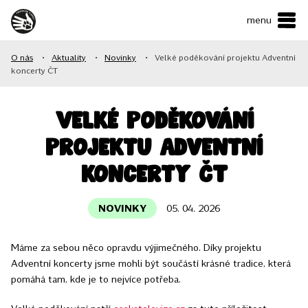
menu
ČESKY
•
ENGLISH
O nás
•
Aktuality
•
Novinky
•
Velké poděkování projektu Adventní
O NÁS
koncerty ČT
NAŠE SLUŽBY
Velké poděkování
JAK MŮŽETE POMOCI?
projektu Adventní
KONTAKTY
koncerty ČT
NOVINKY
05. 04. 2026
E-shop
Máme za sebou něco opravdu výjimečného. Díky projektu
Podpořit
Adventní koncerty jsme mohli být součástí krásné tradice, která
pomáhá tam, kde je to nejvíce potřeba.