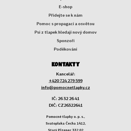
E-shop
Přidejte se k nám
Pomoc s propagací a osvětou
Psi z tlapek hledají nový domov
Sponzoři
Poděkování
Kontakty
Kancelář:
+420 724 279 599
info@pomocnetlapky.cz
IČ: 26 32 26 41
DIČ: CZ26322641
Pomocné tlapky o. p. s.,
Svatopluka Čecha 1412,
Starý Plzenec 332 02