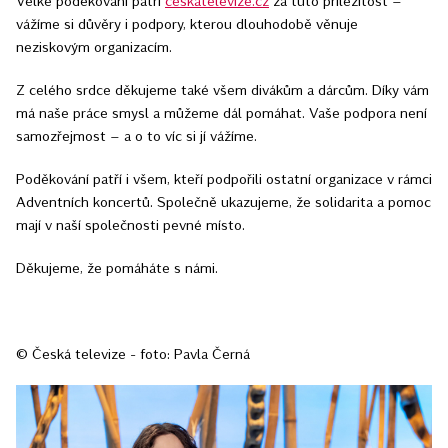
Velké poděkování patří
ceskatelevize.cz
za tuto příležitost –
vážíme si důvěry i podpory, kterou dlouhodobě věnuje
neziskovým organizacím.
Z celého srdce děkujeme také všem divákům a dárcům. Díky vám
má naše práce smysl a můžeme dál pomáhat. Vaše podpora není
samozřejmost – a o to víc si jí vážíme.
Poděkování patří i všem, kteří podpořili ostatní organizace v rámci
Adventních koncertů. Společně ukazujeme, že solidarita a pomoc
mají v naší společnosti pevné místo.
Děkujeme, že pomáháte s námi.
© Česká televize - foto: Pavla Černá