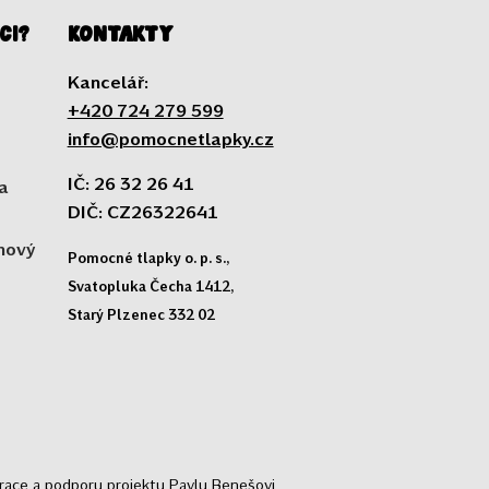
ci?
Kontakty
Kancelář:
+420 724 279 599
info@pomocnetlapky.cz
IČ: 26 32 26 41
a
DIČ: CZ26322641
 nový
Pomocné tlapky o. p. s.,
Svatopluka Čecha 1412,
Starý Plzenec 332 02
trace a podporu projektu Pavlu Benešovi