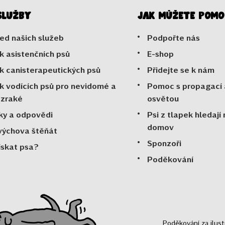
služby
Jak můžete pomo
ed našich služeb
Podpořte nás
k asistenčních psů
E-shop
k canisterapeutických psů
Přidejte se k nám
k vodících psů pro nevidomé a
Pomoc s propagací 
ozraké
osvětou
ky a odpovědi
Psi z tlapek hledají
domov
výchova štěňát
Sponzoři
ískat psa?
Poděkování
Poděkování za ilus