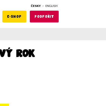
ČESKY
•
ENGLISH
E-shop
Podpořit
vý rok