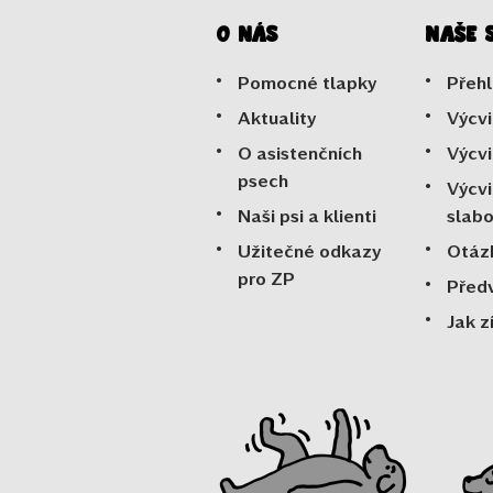
O nás
Naše 
Pomocné tlapky
Přehl
Aktuality
Výcvi
O asistenčních
Výcvi
psech
Výcvi
Naši psi a klienti
slab
Užitečné odkazy
Otáz
pro ZP
Před
Jak z