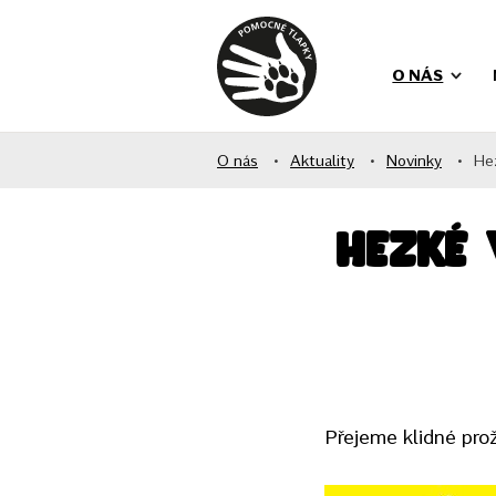
O NÁS
O nás
•
Aktuality
•
Novinky
•
He
Hezké
Přejeme klidné prož