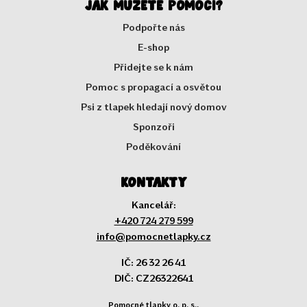
Jak můžete pomoci?
Podpořte nás
E-shop
Přidejte se k nám
Pomoc s propagací a osvětou
Psi z tlapek hledají nový domov
Sponzoři
Poděkování
Kontakty
Kancelář:
+420 724 279 599
info@pomocnetlapky.cz
IČ: 26 32 26 41
DIČ: CZ26322641
Pomocné tlapky o. p. s.,