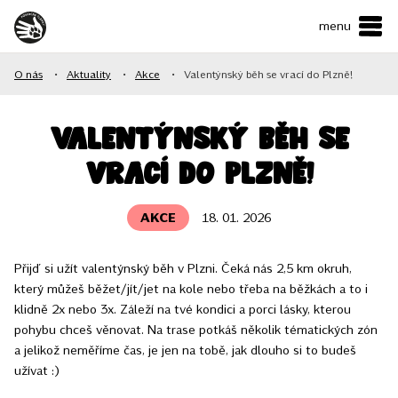
menu
ČESKY
•
ENGLISH
O nás
•
Aktuality
•
Akce
•
Valentýnský běh se vrací do Plzně!
O NÁS
NAŠE SLUŽBY
Valentýnský běh se
vrací do Plzně!
JAK MŮŽETE POMOCI?
KONTAKTY
AKCE
18. 01. 2026
Přijď si užít valentýnský běh v Plzni. Čeká nás 2,5 km okruh,
E-shop
který můžeš běžet/jít/jet na kole nebo třeba na běžkách a to i
klidně 2x nebo 3x. Záleží na tvé kondici a porci lásky, kterou
Podpořit
pohybu chceš věnovat. Na trase potkáš několik tématických zón
a jelikož neměříme čas, je jen na tobě, jak dlouho si to budeš
užívat :)