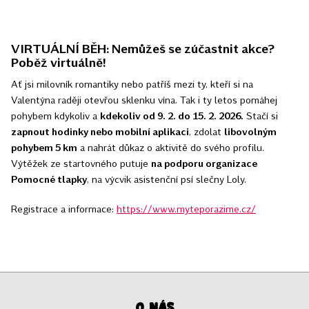
VIRTUÁLNÍ BĚH: Nemůžeš se zúčastnit akce?
Poběž virtuálně!
Ať jsi milovník romantiky nebo patříš mezi ty, kteří si na
Valentýna raději otevřou sklenku vína. Tak i ty letos pomáhej
pohybem kdykoliv a
kdekoliv od 9. 2. do 15. 2. 2026.
Stačí si
zapnout hodinky nebo mobilní aplikaci
, zdolat
libovolným
pohybem 5 km
a nahrát důkaz o aktivitě do svého profilu.
Výtěžek ze startovného putuje
na podporu organizace
Pomocné tlapky
, na výcvik asistenční psí slečny Loly.
Registrace a informace:
https://www.myteporazime.cz/
O nás