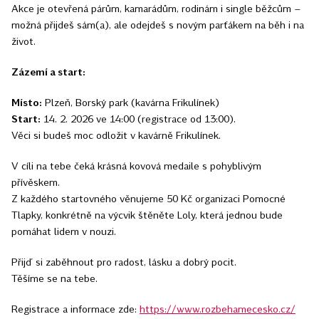
Akce je otevřená párům, kamarádům, rodinám i single běžcům –
možná přijdeš sám(a), ale odejdeš s novým parťákem na běh i na
život.
Zázemí a start:
Místo:
Plzeň, Borský park (kavárna Frikulínek)
Start:
14. 2. 2026 ve 14:00 (registrace od 13:00).
Věci si budeš moc odložit v kavárně Frikulínek.
V cíli na tebe čeká krásná kovová medaile s pohyblivým
přívěskem.
Z každého startovného věnujeme 50 Kč organizaci Pomocné
Tlapky, konkrétně na výcvik štěněte Loly, která jednou bude
pomáhat lidem v nouzi.
Přijď si zaběhnout pro radost, lásku a dobrý pocit.
Těšíme se na tebe.
Registrace a informace zde:
https://www.rozbehamecesko.cz/